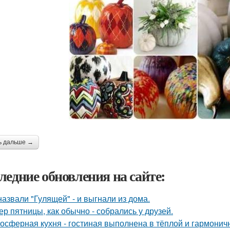
ь дальше →
ледние обновления на сайте:
назвали "Гулящей" - и выгнали из дома.
ер пятницы, как обычно - собрались у друзей.
осферная кухня - гостиная выполнена в тёплой и гармоничн