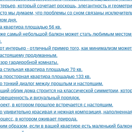
терьер, который сочетает роскошь, элегантность и геометри
сто мы думаем, что проблемы со сном связаны исключител
ом дня.
а квартира площадью 56 кв.
же самый небольшой балкон может стать любимым местом в
.
от интерьер - отличный пример того, как минимализм может
настоящему продуманным.
зор гардеробной комнаты.
а стильная квартира площадью 70 кв.
а просторная квартира площадью 133 кв.
о тонкий диалог между прошлым и настоящим.
щий облик дома строится на классической симметрии, кото
овешенность и визуальный порядок.
оект, в котором прошлое встречается с настоящим.
о удивительно красивая и нежная композиция, наполненная
оцесс, в котором оживает природа.
ким образом, если в вашей квартире есть маленький балкон