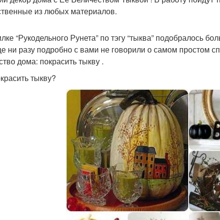
ственные из любых материалов.
илке “Рукодельного Рунета” по тэгу “тыква” подобралось бо
е ни разу подробно с вами не говорили о самом простом с
ство дома: покрасить тыкву .
окрасить тыкву?