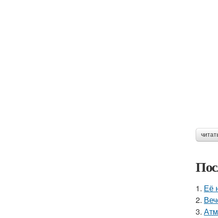
читат
Пос
1.
Её 
2.
Веч
3.
Атм