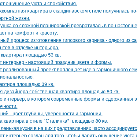
ют ощущение уюта и спокойствия.
хкомнатная квартира в скандинавском стиле получилась п
ртной жизни.
ушка со сложной планировкой превратилась в по-настоящем
ает на комфорт и красоту.
ный процесс изготовления гипсового карниза - одного из 
нтов в отделке интерьера.
 квартира площадью 53 кв.
т интерьер - настоящий праздник цвета и формы.
т реализованный проект воплощает идею гармоничного семе
иональностью.
артира площадью 39 кв.
я дизайнера собственная квартира площадью 80 кв.
о интерьер, в котором современные формы и сдержанная э
очности.
ний - цвет глубины, уверенности и гармонии.
а квартира в стиле "Сталинка" площадью 80 кв.
ленькая кухня в наших представлениях часто ассоциируется
от интерьер создан для того, чтобы дарить ощущение уюта 