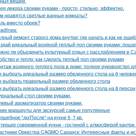
ных вещей.
ея декора своими руками - просто, стильно, эффектно.
м нравятся светлые ванные комнаты?
ль вместо обоев?
adlines:
лный ремонт старого дома внутри: где начать и как не оши
здай идеальный водяной теплый пол своими руками: пошаг
жно ли объединить культурный отдых с расслаблением в С
обство и тепло: как сделать теплый пол своими руками
нтаж водяного теплого пола в доме: полное руководство 
к выбрать идеальный размер обеденного стола на 8 челове
к выбрать правильный размер обеденного стола
к выбрать идеальный размер обеденного стола на 8 персон
рнальный стол своими руками.
левый ароматизатор своими руками.
кие маршруты для экскурсий самые популярные
лшебное "до/После" на кухне 5, 7 кв.
терьер современной кухни - гостиной с атмосферой кантри.
астники Оркестра CAGMO Саранск: Интересные факты и ис