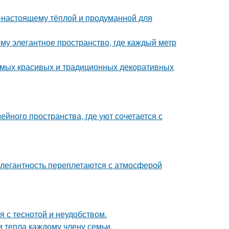
о-настоящему тёплой и продуманной для
у элегантное пространство, где каждый метр
самых красивых и традиционных декоративных
йного пространства, где уют сочетается с
легантность переплетаются с атмосферой
 с теснотой и неудобством.
и тепла каждому члену семьи.