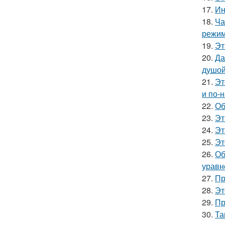
17.
Ин
18.
Ча
режим
19.
Эт
20.
Да
душой
21.
Эт
и по-
22.
Об
23.
Эт
24.
Эт
25.
Эт
26.
Об
уравн
27.
Пр
28.
Эт
29.
Пр
30.
Та