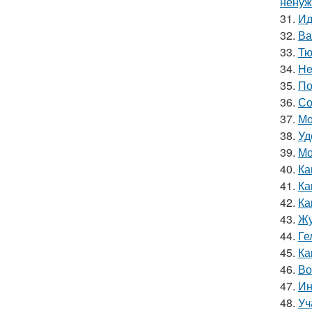
ненуж
31.
Ид
32.
Ва
33.
Тю
34.
He
35.
По
36.
Со
37.
Мо
38.
Уд
39.
Мо
40.
Ка
41.
Ка
42.
Ка
43.
Жу
44.
Ге
45.
Ка
46.
Во
47.
Ин
48.
Уч