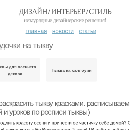
ДИЗАЙН / ИНТЕРЬЕР / СТИЛЬ
незаурядные дизайнерские решения!
главная
новости
статьи
дочки на тыкву
квы для осеннего
Тыква на хэллоуин
декора
 раскрасить тыкву красками. расписывае
 и уроков по росписи тыквы)
родлить красоту осени и принести ее частичку себе домой? 
ий декор дома с Ее Величеством Тыквой ! В работу пойдут т