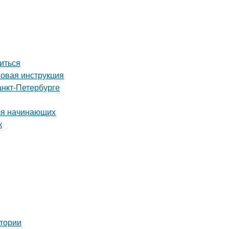
биться
овая инструкция
анкт-Петербурге
для начинающих
к
тории