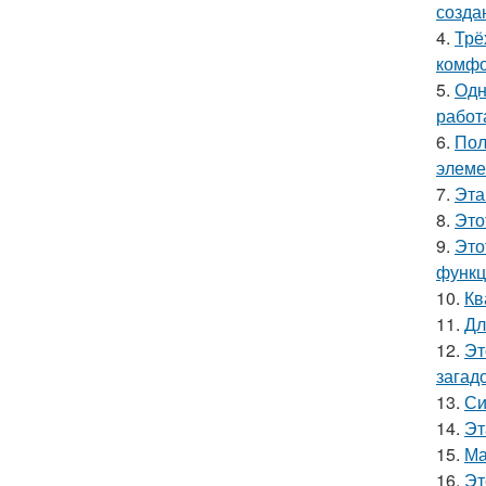
созда
4.
Трё
комфо
5.
Одн
работ
6.
Пол
элеме
7.
Эта
8.
Это
9.
Это
функц
10.
Кв
11.
Дл
12.
Эт
загад
13.
Си
14.
Эт
15.
Ма
16.
Эт