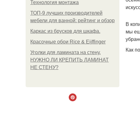
Технология монтажа
искус
ТОП-9 лучших производителей
мебели для ванной: рейтинг и обзор
В коп
мы ещ
Каркас из брусков для шкафа.
убран
Красочные обои Rice & Eijffinger
Как п
Уголки для ламината на стену.
НУЖНО ЛИ КРЕПИТЬ ЛАМИНАТ
НЕ СТЕНУ?