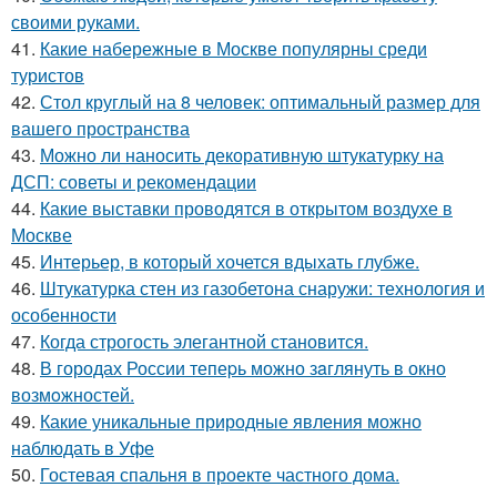
своими руками.
41.
Какие набережные в Москве популярны среди
туристов
42.
Стол круглый на 8 человек: оптимальный размер для
вашего пространства
43.
Можно ли наносить декоративную штукатурку на
ДСП: советы и рекомендации
44.
Какие выставки проводятся в открытом воздухе в
Москве
45.
Интерьер, в который хочется вдыхать глубже.
46.
Штукатурка стен из газобетона снаружи: технология и
особенности
47.
Когда строгость элегантной становится.
48.
В городах России тепеpь можно зaглянуть в окно
возмoжностей.
49.
Какие уникальные природные явления можно
наблюдать в Уфе
50.
Гостевая спальня в проекте частного дома.