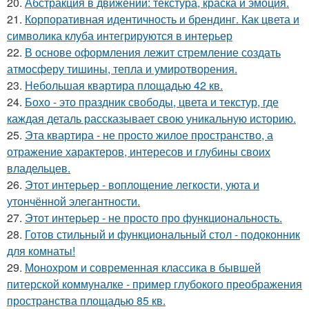
20.
Абстракция в движении: текстура, краска и эмоция.
21.
Корпоративная идентичность и брендинг. Как цвета и
символика клуба интегрируются в интерьер
22.
В основе оформления лежит стремление создать
атмосферу тишины, тепла и умиротворения.
23.
Небольшая квартира площадью 42 кв.
24.
Бохо - это праздник свободы, цвета и текстур, где
каждая деталь рассказывает свою уникальную историю.
25.
Эта квартира - не просто жилое пространство, а
отражение характеров, интересов и глубины своих
владельцев.
26.
Этот интерьер - воплощение легкости, уюта и
утончённой элегантности.
27.
Этот интерьер - не просто про функциональность.
28.
Готов стильный и функциональный стол - подоконник
для комнаты!
29.
Монохром и современная классика в бывшей
питерской коммуналке - пример глубокого преображения
пространства площадью 85 кв.