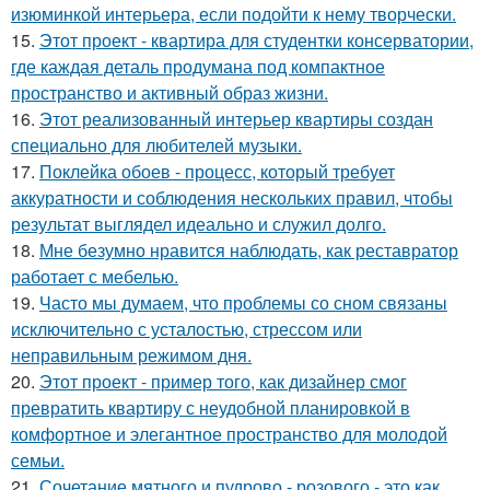
изюминкой интерьера, если подойти к нему творчески.
15.
Этот проект - квартира для студентки консерватории,
где каждая деталь продумана под компактное
пространство и активный образ жизни.
16.
Этот реализованный интерьер квартиры создан
специально для любителей музыки.
17.
Поклейка обоев - процесс, который требует
аккуратности и соблюдения нескольких правил, чтобы
результат выглядел идеально и служил долго.
18.
Мне безумно нравится наблюдать, как реставратор
работает с мебелью.
19.
Часто мы думаем, что проблемы со сном связаны
исключительно с усталостью, стрессом или
неправильным режимом дня.
20.
Этот проект - пример того, как дизайнер смог
превратить квартиру с неудобной планировкой в
комфортное и элегантное пространство для молодой
семьи.
21.
Сочетание мятного и пудрово - розового - это как