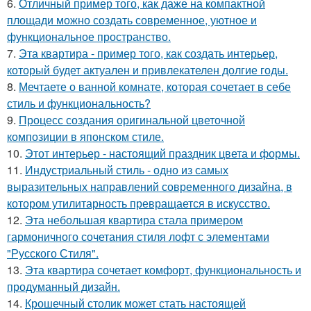
6.
Отличный пример того, как даже на компактной
площади можно создать современное, уютное и
функциональное пространство.
7.
Эта квартира - пример того, как создать интерьер,
который будет актуален и привлекателен долгие годы.
8.
Мечтаете о ванной комнате, которая сочетает в себе
стиль и функциональность?
9.
Процесс создания оригинальной цветочной
композиции в японском стиле.
10.
Этот интерьер - настоящий праздник цвета и формы.
11.
Индустриальный стиль - одно из самых
выразительных направлений современного дизайна, в
котором утилитарность превращается в искусство.
12.
Эта небольшая квартира стала примером
гармоничного сочетания стиля лофт с элементами
"Русского Стиля".
13.
Эта квартира сочетает комфорт, функциональность и
продуманный дизайн.
14.
Крошечный столик может стать настоящей