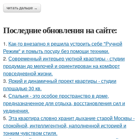
читать дальше →
Последние обновления на сайте:
1.
Как-то внезапно я решила устроить себе "Ручной
Режим" и помыть посуду без помощи техники.
2.
Современный интерьер уютной квартиры - студии
продуман до мелочей и ориентирован на комфорт
повседневной жизни.
3.
Яркий и динамичный проект квартиры - студии
площадью 30 кв.
4.
Спальня - это особое пространство в доме,
предназначенное для отдыха, восстановления сил и
уединения.
5.
Эта квартира словно хранит дыхание старой Москвы -
спокойной, интеллигентной, наполненной историей и
тонким чувством стиля.