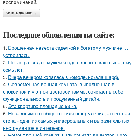
воспоминаний.
читать дальше →
Последние обновления на сайте:
1.
Брошенная невеста сиделкой к богатому мужчине …
устроилась.
2.
После развода с мужем я одна воспитываю сына, ему
семь лет.
3.
Вчера вечером копалась в комоде, искала шарф.
4.
Современная ванная комната, выполненная в
спокойной и уютной цветовой гамме, сочетает в себе
функциональность и продуманный дизайн.
5.
Эта квартира площадью 53 кв.
6.
Независимо от общего стиля оформления, акцентная
стена - один из самых универсальных и выразительных
инструментов в интерьере.
7.
Ремонт ванной комнаты или санузла внимательного