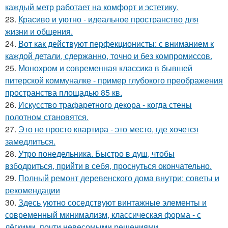
каждый метр работает на комфорт и эстетику.
23.
Красиво и уютно - идеальное пространство для
жизни и общения.
24.
Вот как действуют перфекционисты: с вниманием к
каждой детали, сдержанно, точно и без компромиссов.
25.
Монохром и современная классика в бывшей
питерской коммуналке - пример глубокого преображения
пространства площадью 85 кв.
26.
Искусство трафаретного декора - когда стены
полотном становятся.
27.
Это не просто квартира - это место, где хочется
замедлиться.
28.
Утро понедельника. Быстро в душ, чтобы
взбодриться, прийти в себя, проснуться окончательно.
29.
Полный ремонт деревенского дома внутри: советы и
рекомендации
30.
Здесь уютно соседствуют винтажные элементы и
современный минимализм, классическая форма - с
лёгкими, почти невесомыми решениями.