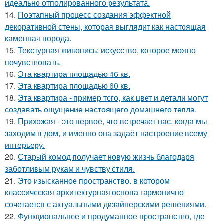
идеально отполированного результата.
14.
Поэтапный процесс создания эффектной
декоративной стены, которая выглядит как настоящая
каменная порода.
15.
Текстурная живопись: искусство, которое можно
почувствовать.
16.
Эта квартира площадью 46 кв.
17.
Эта квартира площадью 60 кв.
18.
Эта квартира - пример того, как цвет и детали могут
создавать ощущение настоящего домашнего тепла.
19.
Прихожая - это первое, что встречает нас, когда мы
заходим в дом, и именно она задаёт настроение всему
интерьеру.
20.
Старый комод получает новую жизнь благодаря
заботливым рукам и чувству стиля.
21.
Это изысканное пространство, в котором
классическая архитектурная основа гармонично
сочетается с актуальными дизайнерскими решениями.
22.
Функциональное и продуманное пространство, где