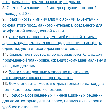
интерьерах современных квартир и домов.
8.
Светлый и лаконичный интерьер кухни - гостиной
площадью 20 кв.
9.
Практичность и минимализм с яркими акцентами -
основа этого продуманного интерьера, созданного для
комфортной повседневной жизни.
10.
Интерьер наполнен гармонией и спокойствием -
здесь каждая деталь словно поддерживает атмосферу
единства, уюта и тихого домашнего тепла.
11.
Компактное пространство раскрывается благодаря
продуманной планировке, французскому минимализму и
изящным деталям.
12.
Всего 25 квадратных метров, но внутри - по-
настоящему уникальное пространство.
13.
Дом становится местом отдыха только тогда, когда в
нём чисто, просторно и спокойно.
14.
Подборка современных и инновационных решений
для дома, которые делают повседневную жизнь проще,
удобнее и стильнее.