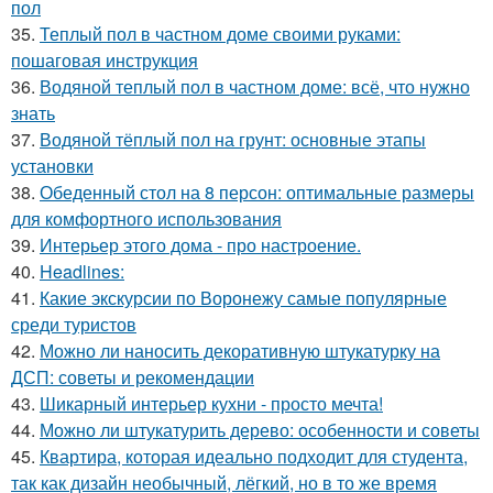
пол
35.
Теплый пол в частном доме своими руками:
пошаговая инструкция
36.
Водяной теплый пол в частном доме: всё, что нужно
знать
37.
Водяной тёплый пол на грунт: основные этапы
установки
38.
Обеденный стол на 8 персон: оптимальные размеры
для комфортного использования
39.
Интерьер этого дома - про настроение.
40.
Headlines:
41.
Какие экскурсии по Воронежу самые популярные
среди туристов
42.
Можно ли наносить декоративную штукатурку на
ДСП: советы и рекомендации
43.
Шикарный интерьер кухни - просто мечта!
44.
Можно ли штукатурить дерево: особенности и советы
45.
Квартира, которая идеально подходит для студента,
так как дизайн необычный, лёгкий, но в то же время