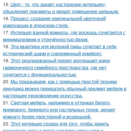
15.
Цвет - то, что задаёт настроение интерьеру,
объединяет предметы и делает помещение цельным.
16.
Процесс создания оригинальной цветочной
композиции в японском стиле.
17.
Интерьер ванной комнаты, где роскошь сочетается с
минимализмом и утончённостью форм.
18.
Эта квартира для молодой пары сочетает в себе
исторический шарм и современный комфорт.
19.
Этот реализованный проект воплощает идею
гармоничного семейного пространства, где уют
сочетается с функциональностью.
20.
Мы показываем, как с помощью простой техники
декупажа можно превратить обычный предмет мебели в
настоящее произведение искусства.
21.
Светлая мебель, например в оттенках белого,
кремового, бежевого или пастельных тонов, делает
комнату более просторной и воздушной.
22.
Этот интерьер создан для того, чтобы дарить
ощущение уюта и тепла каждому члену семьи.