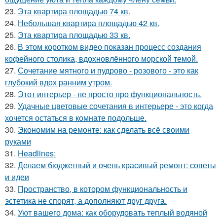
23.
Эта квартира площадью 74 кв.
24.
Небольшая квартира площадью 42 кв.
25.
Эта квартира площадью 33 кв.
26.
В этом коротком видео показан процесс создания
кофейного столика, вдохновлённого морской темой.
27.
Сочетание мятного и пудрово - розового - это как
глубокий вдох ранним утром.
28.
Этот интерьер - не просто про функциональность.
29.
Удачные цветовые сочетания в интерьере - это когда
хочется остаться в комнате подольше.
30.
Экономим на ремонте: как сделать всё своими
руками
31.
Headlines:
32.
Делаем бюджетный и очень красивый ремонт: советы
и идеи
33.
Пространство, в котором функциональность и
эстетика не спорят, а дополняют друг друга.
34.
Уют вашего дома: как оборудовать теплый водяной