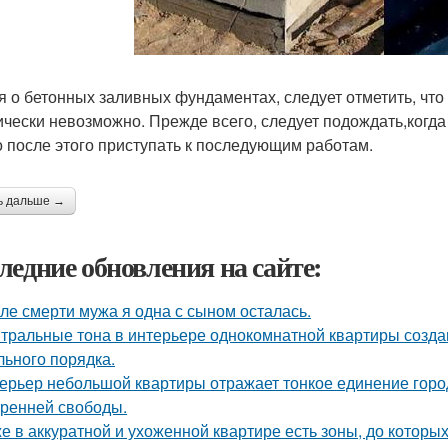
я о бетонных заливных фундаментах, следует отметить, что
ически невозможно. Прежде всего, следует подождать,когда
о после этого приступать к последующим работам.
ь дальше →
ледние обновления на сайте:
ле смерти мужа я одна с сыном осталась.
тральные тона в интерьере однокомнатной квартиры созда
льного порядка.
ерьер небольшой квартиры отражает тонкое единение горо
тренней свободы.
е в аккуратной и ухоженной квартире есть зоны, до которых