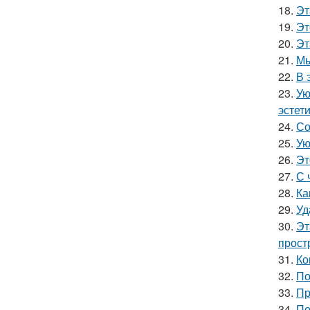
18.
Эт
19.
Эт
20.
Эт
21.
Мы
22.
В 
23.
Ую
эстети
24.
Со
25.
Ую
26.
Эт
27.
С 
28.
Ка
29.
Уд
30.
Эт
прост
31.
Ко
32.
По
33.
Пр
34.
По