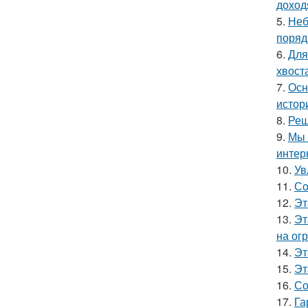
доход
5.
Неб
поряд
6.
Для
хвост
7.
Осн
истор
8.
Реш
9.
Мы 
интер
10.
Ув
11.
Со
12.
Эт
13.
Эт
на ог
14.
Эт
15.
Эт
16.
Со
17.
Га