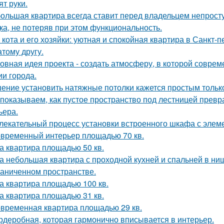
ят руки.
ольшая квартира всегда ставит перед владельцем непросту
ка, не потеряв при этом функциональность.
 кота и его хозяйки: уютная и спокойная квартира в Санкт-пе
атому другу.
овная идея проекта - создать атмосферу, в которой совре
ии города.
ение установить натяжные потолки кажется простым только
показываем, как пустое пространство под лестницей прев
ьера.
лекательный процесс установки встроенного шкафа с элем
временный интерьер площадью 70 кв.
а квартира площадью 50 кв.
а небольшая квартира с проходной кухней и спальней в н
раниченном пространстве.
а квартира площадью 100 кв.
а квартира площадью 31 кв.
временная квартира площадью 29 кв.
рдеробная, которая гармонично вписывается в интерьер.