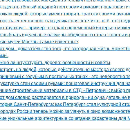
к сделать тёплый водяной пол своими руками: пошаговая и
ожаю людей, которые умеют творить красоту своими рукам
гкость, естественность и деликатная эстетика - всё это со
от таунхаус - пример того, как современный интерьер мож
к выбрать идеальные размеры обеденного стола: советы и
кие музеи Москвы самые известные
от дом - доказательство того, что загородная жизнь может 
ами.
жно ли штукатурить дерево: особенности и советы
отреть на людей, которые действительно мастера своего дел
ричневый с голубым в постельных тонах - это невероятно 
укатурка стен своими руками: пошаговая инструкция для 
чшие строительные материалы в СТД «Петрович»: выбор 
от дом словно растворяется в природе - ни одна деталь не
тория Санкт-Петербурга: как Петербург стал культурной ст
городах России тепеpь можно зaглянуть в окно возмoжносте
кие уникальные архитектурные сочетания характерны для 