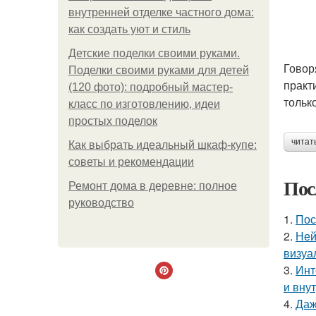
внутренней отделке частного дома:
как создать уют и стиль
Детские поделки своими руками.
Говор
Поделки своими руками для детей
практ
(120 фото): подробный мастер-
тольк
класс по изготовлению, идеи
простых поделок
читат
Как выбрать идеальный шкаф-купе:
советы и рекомендации
Пос
Ремонт дома в деревне: полное
руководство
1.
Пос
2.
Ней
визуа
3.
Инт
и вну
4.
Даж