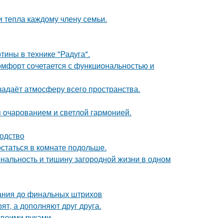
и тепла каждому члену семьи.
тины в технике "Радуга".
комфорт сочетается с функциональностью и
задаёт атмосферу всего пространства.
 очарованием и светлой гармонией.
водство
остаться в комнате подольше.
иональность и тишину загородной жизни в одном
вания до финальных штрихов
ят, а дополняют друг друга.
 своими руками