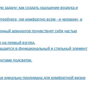
ю задачу: как создать ощущение воздуха и
тербурге, где комфортно всем - и человеку, и
менный арендатор почувствует себя частью
 на первый взгляд.
ращается в функциональный и стильный элемент
ентами подсветки.
ише идеально продумана для комфортной жизни