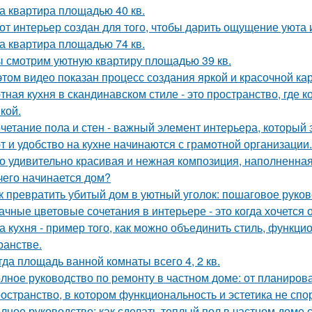
а квартира площадью 40 кв.
от интерьер создан для того, чтобы дарить ощущение уюта 
а квартира площадью 74 кв.
 смотрим уютную квартиру площадью 39 кв.
этом видео показан процесс создания яркой и красочной кар
тная кухня в скандинавском стиле - это пространство, где 
кой.
четание пола и стен - важный элемент интерьера, который 
т и удобство на кухне начинаются с грамотной организации.
о удивительно красивая и нежная композиция, наполненная
чего начинается дом?
к превратить убитый дом в уютный уголок: пошаговое руко
ачные цветовые сочетания в интерьере - это когда хочется 
а кухня - пример того, как можно объединить стиль, функц
ранстве.
гда площадь ванной комнаты всего 4, 2 кв.
лное руководство по ремонту в частном доме: от планиро
остранство, в котором функциональность и эстетика не спор
лное руководство: как сделать теплый пол в частном доме