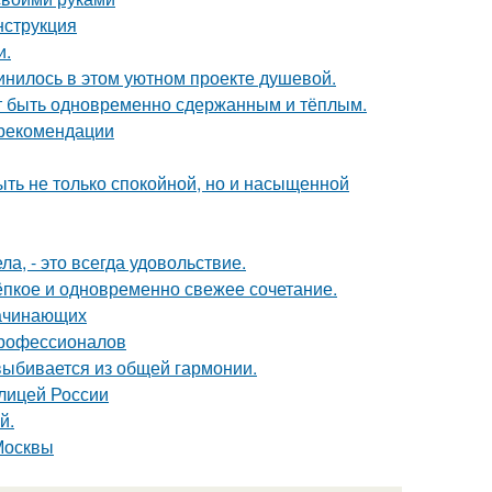
нструкция
и.
единилось в этом уютном проекте душевой.
ет быть одновременно сдержанным и тёплым.
 рекомендации
быть не только спокойной, но и насыщенной
а, - это всегда удовольствие.
тёпкое и одновременно свежее сочетание.
начинающих
профессионалов
 выбивается из общей гармонии.
олицей России
й.
Москвы