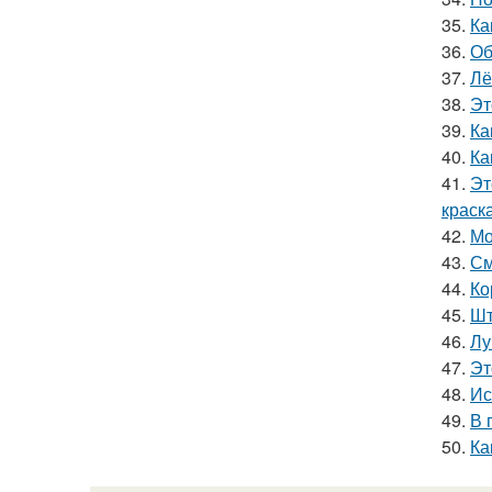
35.
Ка
36.
Об
37.
Лё
38.
Эт
39.
Ка
40.
Ка
41.
Эт
краск
42.
Мо
43.
См
44.
Ко
45.
Шт
46.
Лу
47.
Эт
48.
Ис
49.
В 
50.
Ка