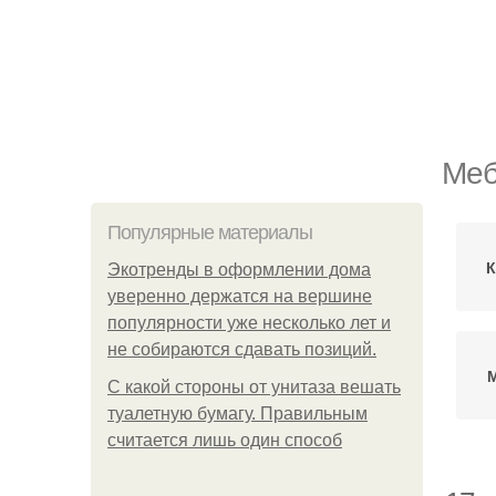
Меб
Популярные материалы
К
Экотренды в оформлении дома
уверенно держатся на вершине
популярности уже несколько лет и
не собираются сдавать позиций.
С какой стороны от унитаза вешать
туалетную бумагу. Правильным
считается лишь один способ