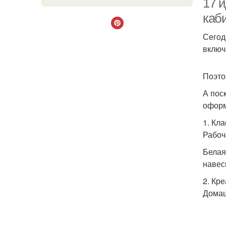
17 
каб
Сегод
включ
Поэто
А пос
оформ
1. Кл
Рабоч
Белая
навес
2. Кр
Домаш