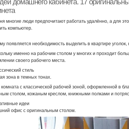
идей домашнего кабинета. 17 оригинальн
инета
ня многие люди предпочитают работать удалённо, а для это
ить компьютер.
му появляется необходимость выделить в квартире уголок
кольку именно на рабочим столом у многих и проходит боль
лении своего рабочего места.
ассический стиль
ая зона в темных тонах.
 комната с классической рабочей зоной, оформленной в б
ным столом, кожаным креслом, книжными полками и потря
еативные идеи
ний офис с оригинальным столом.