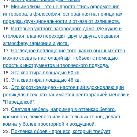
15.
Минимализм - это не просто стиль оформления
интерьера, а философия, основанная на принципах
порядка, функциональности и отказа от излишеств.
16.
Интерьер уютного загородного дома, где кухня и
столовая плавно переходят друг в друга, создавая
атмосферу гармонии и уюта.
17.
Наглядное воплощение того, как из обычных стен
можно создать настоящий арт - объект с помощью
простых инструментов и творческого подхода.
18.
Эта квартира площадью 50 кв.
19.
Эта квартира площадью 48 кв.
20.
Это короткое видео - настоящий вдохновляющий
ролик для всех, кто занимается реставрацией мебели и
"Переделкой".
21.
Светлая мебель, например в оттенках белого,
кремового, бежевого или пастельных тонов, делает
комнату более просторной и воздушной.
22.
Поклейка обоев - процесс, который требует