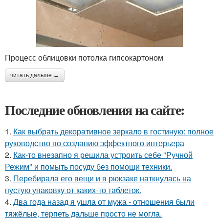
Процесс облицовки потолка гипсокартоном
читать дальше →
Последние обновления на сайте:
1.
Как выбрать декоративное зеркало в гостиную: полное
руководство по созданию эффектного интерьера
2.
Как-то внезапно я решила устроить себе "Ручной
Режим" и помыть посуду без помощи техники.
3.
Перебирала его вещи и в рюкзаке наткнулась на
пустую упаковку от каких-то таблеток.
4.
Два года назад я ушла от мужа - отношения были
тяжёлые, терпеть дальше просто не могла.