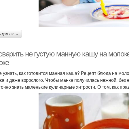
ь дальше →
сварить не густую манную кашу на молоке
оке
е узнать, как готовится манная каша? Рецепт блюда на мол
ка и даже взрослого. Чтобы манка получилась нежной, без е
точно знать маленькие кулинарные хитрости. О том, как пра