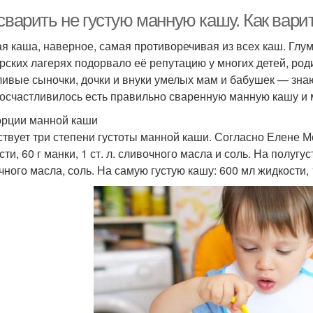
 сварить не густую манную кашу. Как вар
я каша, наверное, самая противоречивая из всех каш. Глум
рских лагерях подорвало её репутацию у многих детей, ро
ливые сыночки, дочки и внуки умелых мам и бабушек — зна
осчастливилось есть правильно сваренную манную кашу и м
рции манной каши
твует три степени густоты манной каши. Согласно Елене М
ти, 60 г манки, 1 ст. л. сливочного масла и соль. На полугуст
ного масла, соль. На самую густую кашу: 600 мл жидкости, 10