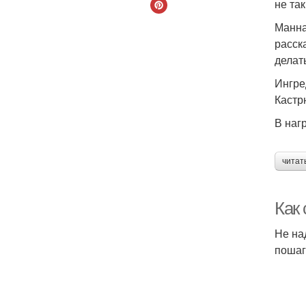
не та
Манна
расск
делат
Ингре
Кастр
В наг
читат
Как
Не на
пошаг