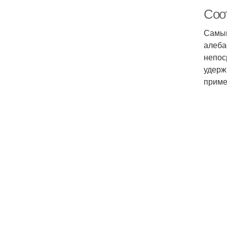
Соот
Самый
алеба
непос
удерж
приме