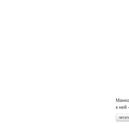
Манна
к ней
читат