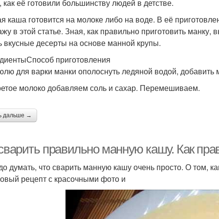
к, как её готовили большинству людей в детстве.
я каша готовится на молоке либо на воде. В её приготовле
ажу в этой статье. Зная, как правильно приготовить манку, 
ь вкусные десерты на основе манной крупы.
диентыСпособ приготовления
юлю для варки манки ополоснуть ледяной водой, добавить мо
ретое молоко добавляем соль и сахар. Перемешиваем.
ь дальше →
 сварить правильно манную кашу. Как пр
до думать, что сварить манную кашу очень просто. О том, ка
овый рецепт с красочными фото и