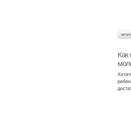
читат
Как 
мол
Хотит
ребен
доста