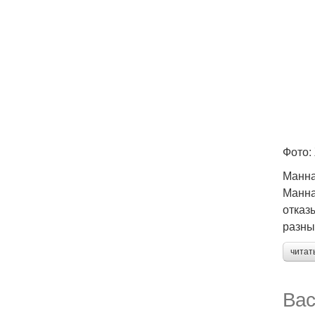
Фото:
Манна
Манна
отказ
разны
читат
Вас