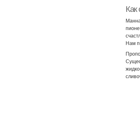
Как
Манна
пионе
счаст
Нам п
Пропо
Сущес
жидкос
сливоч