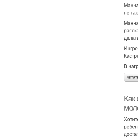
Манна
не та
Манна
расск
делат
Ингре
Кастр
В наг
читат
Как 
мол
Хотит
ребен
доста