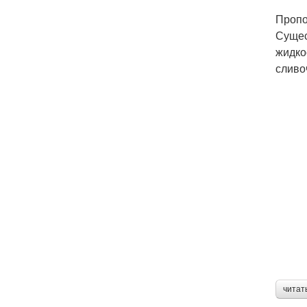
Пропо
Сущес
жидкос
сливоч
читат