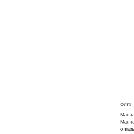
Фото:
Манна
Манна
отказ