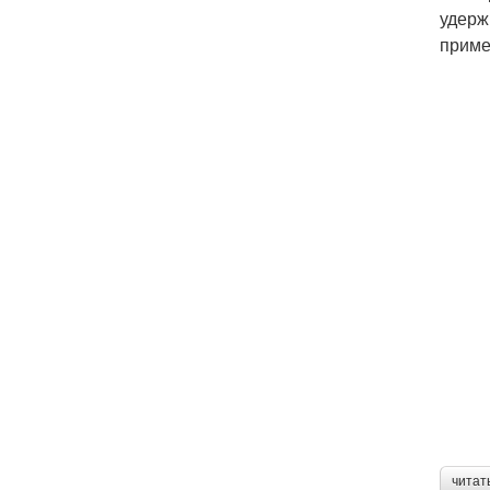
удерж
приме
читат