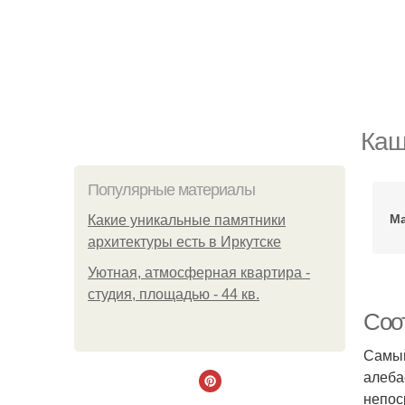
Каш
Популярные материалы
Ма
Какие уникальные памятники
архитектуры есть в Иркутске
Уютная, атмосферная квартира -
студия, площадью - 44 кв.
Соот
Самый
алеба
непос