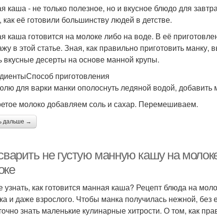
я каша - не только полезное, но и вкусное блюдо для завтра
к, как её готовили большинству людей в детстве.
я каша готовится на молоке либо на воде. В её приготовле
ажу в этой статье. Зная, как правильно приготовить манку, 
ь вкусные десерты на основе манной крупы.
диентыСпособ приготовления
юлю для варки манки ополоснуть ледяной водой, добавить мо
ретое молоко добавляем соль и сахар. Перемешиваем.
ь дальше →
сварить не густую манную кашу на молоке
оке
е узнать, как готовится манная каша? Рецепт блюда на мол
ка и даже взрослого. Чтобы манка получилась нежной, без е
точно знать маленькие кулинарные хитрости. О том, как пра