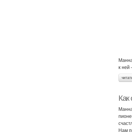
Манна
к ней
читат
Как
Манна
пионе
счаст
Нам п