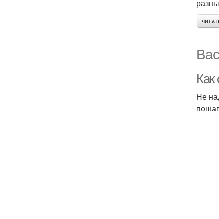
разны
читат
Вас
Как
Не на
пошаг