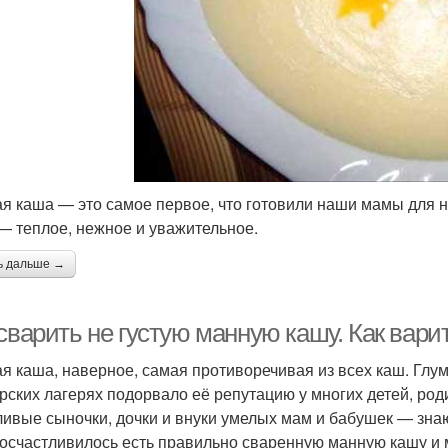
я каша — это самое первое, что готовили наши мамы для 
 — теплое, нежное и уважительное.
ь дальше →
 сварить не густую манную кашу. Как вар
я каша, наверное, самая противоречивая из всех каш. Глум
рских лагерях подорвало её репутацию у многих детей, ро
ливые сыночки, дочки и внуки умелых мам и бабушек — зна
осчастливилось есть правильно сваренную манную кашу и м