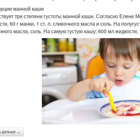
рции манной каши
твует три степени густоты манной каши. Согласно Елене М
ти, 60 г манки, 1 ст. л. сливочного масла и соль. На полугуст
ного масла, соль. На самую густую кашу: 600 мл жидкости, 10
ь дальше →