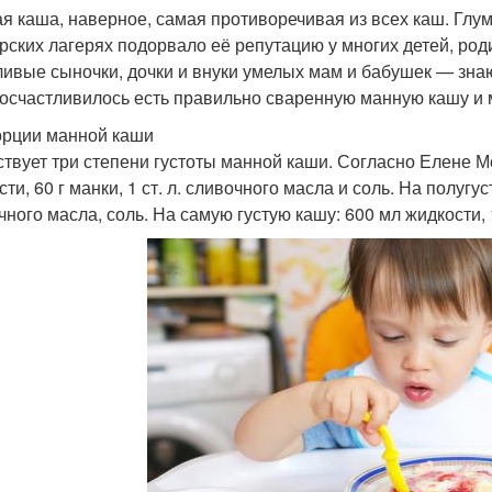
я каша, наверное, самая противоречивая из всех каш. Глум
рских лагерях подорвало её репутацию у многих детей, ро
ливые сыночки, дочки и внуки умелых мам и бабушек — зна
осчастливилось есть правильно сваренную манную кашу и м
рции манной каши
твует три степени густоты манной каши. Согласно Елене М
ти, 60 г манки, 1 ст. л. сливочного масла и соль. На полугуст
ного масла, соль. На самую густую кашу: 600 мл жидкости, 10