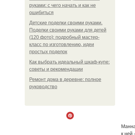
руками: с чего начать и как не
ошибиться
Детские поделки своими руками.
Поделки своими руками для детей
(120 фото): подробный мастер-
класс по изготовлению, идеи
простых поделок
Как выбрать идеальный шкаф-купе:
советы и рекомендации
Ремонт дома в деревне: полное
руководство
Манна
к ней