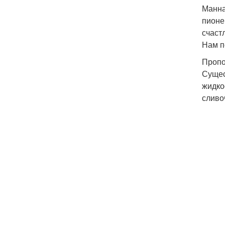
Манна
пионе
счаст
Нам п
Пропо
Сущес
жидкос
сливоч