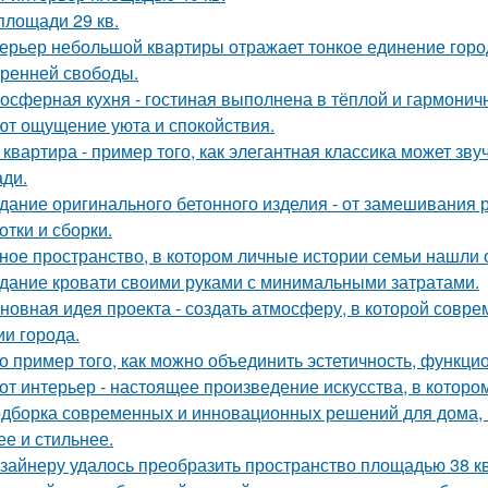
площади 29 кв.
ерьер небольшой квартиры отражает тонкое единение горо
тренней свободы.
осферная кухня - гостиная выполнена в тёплой и гармоничн
ют ощущение уюта и спокойствия.
 квартира - пример того, как элегантная классика может зв
ди.
дание оригинального бетонного изделия - от замешивания
отки и сборки.
ное пространство, в котором личные истории семьи нашли 
дание кровати своими руками с минимальными затратами.
новная идея проекта - создать атмосферу, в которой совр
ии города.
о пример того, как можно объединить эстетичность, функци
от интерьер - настоящее произведение искусства, в которо
дборка современных и инновационных решений для дома, 
ее и стильнее.
зайнеру удалось преобразить пространство площадью 38 кв