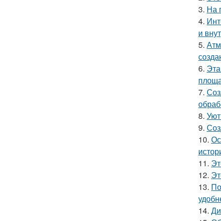
3.
На 
4.
Инт
и вну
5.
Атм
созда
6.
Эта
площа
7.
Соз
обраб
8.
Уют
9.
Соз
10.
Ос
истор
11.
Эт
12.
Эт
13.
По
удобн
14.
Ди