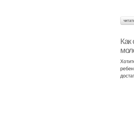
читат
Как 
мол
Хотит
ребен
доста