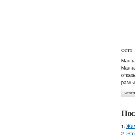
Фото:
Манна
Манна
отказ
разны
читат
Пос
1.
Жиз
2.
Это