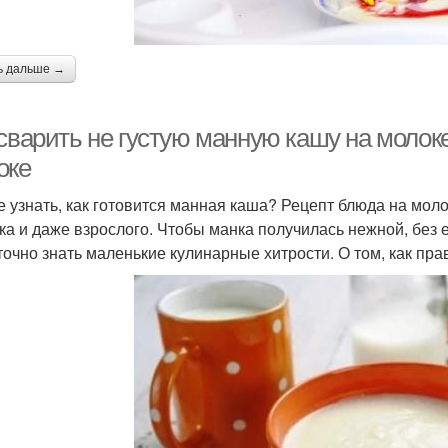
ь дальше →
сварить не густую манную кашу на молоке
оке
е узнать, как готовится манная каша? Рецепт блюда на мол
ка и даже взрослого. Чтобы манка получилась нежной, без е
точно знать маленькие кулинарные хитрости. О том, как пра