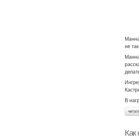
Манна
не та
Манна
расск
делат
Ингре
Кастр
В наг
читат
Как