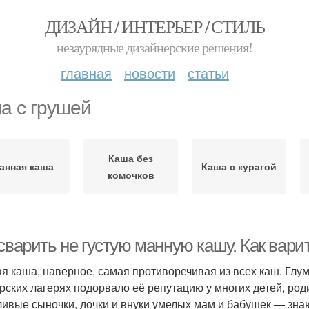
ДИЗАЙН / ИНТЕРЬЕР / СТИЛЬ
незаурядные дизайнерские решения!
главная
новости
статьи
а с грушей
Каша без
анная каша
Каша с курагой
комочков
 сварить не густую манную кашу. Как вар
я каша, наверное, самая противоречивая из всех каш. Глум
рских лагерях подорвало её репутацию у многих детей, ро
ливые сыночки, дочки и внуки умелых мам и бабушек — зна