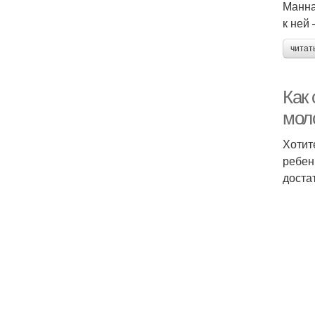
Манна
к ней
читат
Как 
мол
Хотит
ребен
доста