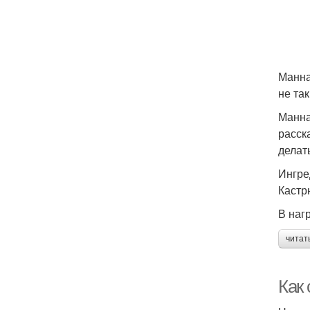
Манна
не та
Манна
расск
делат
Ингре
Кастр
В наг
читат
Как