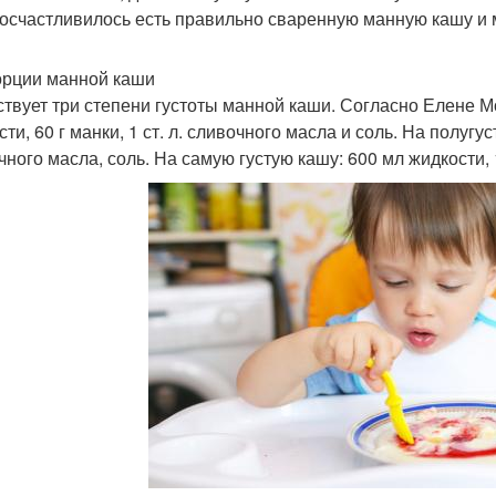
осчастливилось есть правильно сваренную манную кашу и м
рции манной каши
твует три степени густоты манной каши. Согласно Елене М
ти, 60 г манки, 1 ст. л. сливочного масла и соль. На полугуст
ного масла, соль. На самую густую кашу: 600 мл жидкости, 10