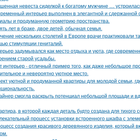
шенная невеста сиделкой к богатому мужчине … устроилас
ременный интерьер выполнен в элегантной и сдержанной с
иалы и продуманную геометрию пространства.
ять лет в браке, двое детей, обычная семья.
ечение нескольких столетий в Европе врачи практиковали т
ью стимуляции гениталий.
ерьер задумывался как место отдыха и уюта, где современ
оением старой усадьбы.
т интерьер - отличный пример того, как даже небольшое п
ительное и невероятно уютное место.
ект уютной и продуманной квартиры для молодой семьи, гд
кциональность.
айнер смогла раскрыть потенциал небольшой площади и 
артира, в которой каждая деталь будто создана для тихого 
лекательный процесс установки встроенного шкафа с элем
оцесс создания красивого деревянного изделия, который вк
ом.