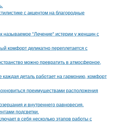
ь.
тилистике с акцентом на благородные
ак называемое "Лечение" истерии у женщин с
ный комфорт деликатно переплетается с
ространство можно превратить в атмосферное,
е каждая деталь работает на гармонию, комфорт
вдохновиться преимуществами расположения
созерцания и внутреннего равновесия.
ентами подсветки.
лючает в себя несколько этапов работы с