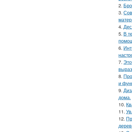
2.
Бро
3.
Сов
матер
4.
Дес
5.
В т
помощ
6.
Инт
настр
7.
Это
выраз
8.
Про
и фун
9.
Диз
дома.
10.
Кв
11.
Ув
12.
Пр
дерев