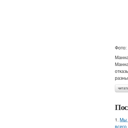
Фото:
Манна
Манна
отказ
разны
читат
Пос
1.
Мы 
всего 