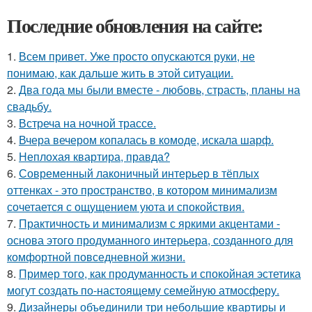
Последние обновления на сайте:
1.
Всем привет. Уже просто опускаются руки, не
понимаю, как дальше жить в этой ситуации.
2.
Два года мы были вместе - любовь, страсть, планы на
свадьбу.
3.
Встреча на ночной трассе.
4.
Вчера вечером копалась в комоде, искала шарф.
5.
Неплохая квартира, правда?
6.
Современный лаконичный интерьер в тёплых
оттенках - это пространство, в котором минимализм
сочетается с ощущением уюта и спокойствия.
7.
Практичность и минимализм с яркими акцентами -
основа этого продуманного интерьера, созданного для
комфортной повседневной жизни.
8.
Пример того, как продуманность и спокойная эстетика
могут создать по-настоящему семейную атмосферу.
9.
Дизайнеры объединили три небольшие квартиры и