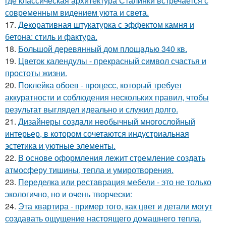
где классическая архитектура Сталинки встречается с
современным видением уюта и света.
17.
Декоративная штукатурка с эффектом камня и
бетона: стиль и фактура.
18.
Большой деревянный дом площадью 340 кв.
19.
Цветок календулы - прекрасный символ счастья и
простоты жизни.
20.
Поклейка обоев - процесс, который требует
аккуратности и соблюдения нескольких правил, чтобы
результат выглядел идеально и служил долго.
21.
Дизайнеры создали необычный многослойный
интерьер, в котором сочетаются индустриальная
эстетика и уютные элементы.
22.
В основе оформления лежит стремление создать
атмосферу тишины, тепла и умиротворения.
23.
Переделка или реставрация мебели - это не только
экологично, но и очень творчески:
24.
Эта квартира - пример того, как цвет и детали могут
создавать ощущение настоящего домашнего тепла.