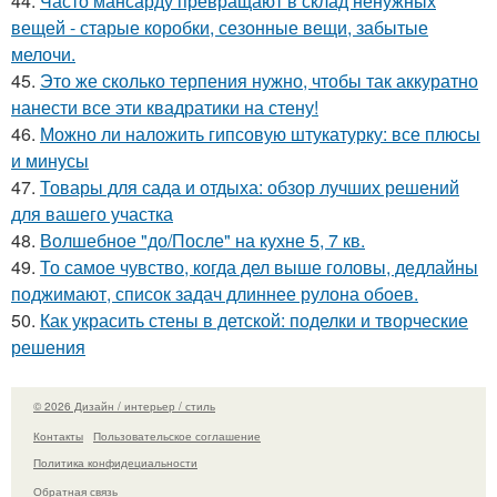
44.
Часто мансарду превращают в склад ненужных
вещей - старые коробки, сезонные вещи, забытые
мелочи.
45.
Это же сколько терпения нужно, чтобы так аккуратно
нанести все эти квадратики на стену!
46.
Можно ли наложить гипсовую штукатурку: все плюсы
и минусы
47.
Товары для сада и отдыха: обзор лучших решений
для вашего участка
48.
Волшебное "до/После" на кухне 5, 7 кв.
49.
То самое чувство, когда дел выше головы, дедлайны
поджимают, список задач длиннее рулона обоев.
50.
Как украсить стены в детской: поделки и творческие
решения
© 2026 Дизайн / интерьер / стиль
Контакты
Пользовательское соглашение
Политика конфидециальности
Обратная связь