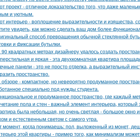
от проект - отличное доказательство того, что даже мален
ным и уютным.
от интерьер - воплощение выразительности и изящества, с
тите увидеть, как можно сделать ваш дом более функцион
игинальный способ превращения обычной стеклянной бутыл
товки и фиксации бутылки.
 90 квадратных метрах дизайнеру удалось создать простран
перстильная и яркая - эта двухкомнатная квартира площадь
ечные панели - это не просто отделка, а выразительный ин
разить пространство.
 обзоре - компактное, но невероятно продуманное простран
ботанное специально под нужды студента.
нкциональное и продуманное пространство, где каждый метр
четание пола и стен - важный элемент интерьера, который 
артира была небольшая, но очень светлая - большое окно 
хом и естественным светом с самого утра.
т момент, когда понимаешь: пол, выложенный из монет, де
терьер этой квартиры - пример того, как минимализм може