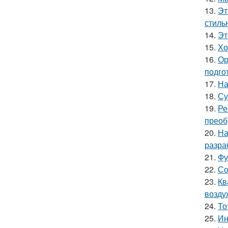
13.
Эт
стиль
14.
Эт
15.
Хо
16.
Ор
подго
17.
На
18.
Су
19.
Ре
преоб
20.
На
разра
21.
Фу
22.
Со
23.
Кв
возду
24.
То
25.
Ин