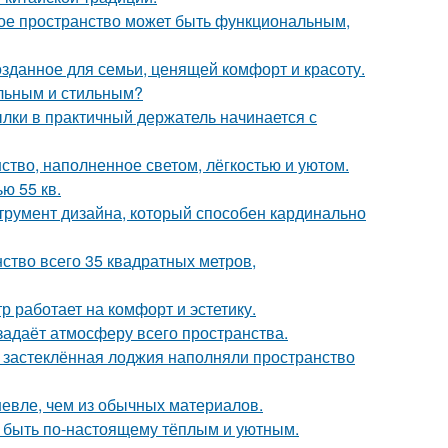
ькое пространство может быть функциональным,
озданное для семьи, ценящей комфорт и красоту.
альным и стильным?
ки в практичный держатель начинается с
ство, наполненное светом, лёгкостью и уютом.
ю 55 кв.
струмент дизайна, который способен кардинально
ство всего 35 квадратных метров,
 работает на комфорт и эстетику.
задаёт атмосферу всего пространства.
и застеклённая лоджия наполняли пространство
шевле, чем из обычных материалов.
т быть по-настоящему тёплым и уютным.