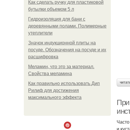
Как сделать ручку для пластиковой
бутылки объемом 5 л
Гидроизоляция для бани с
деревянными полами. Полимерные
утеплители
Значок индукционной плиты на
посуде. Обозначения на посуде и их
расшифровка
Меламин, что это за материал.
Свойства меламина
читат
Как правильно использовать Дип
Рилиф для достижения
максимального эффекта
Прив
инс
Часто
и кус