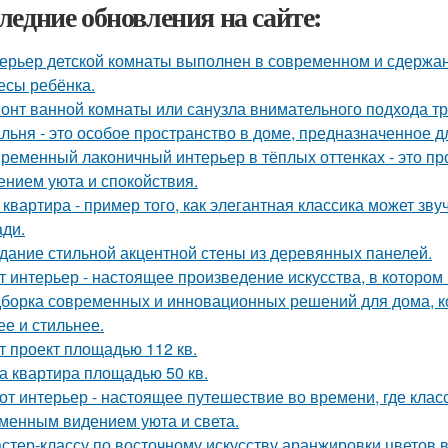
ледние обновления на сайте:
ерьер детской комнаты выполнен в современном и сдержа
есы ребёнка.
онт ванной комнаты или санузла внимательного подхода тр
льня - это особое пространство в доме, предназначенное д
ременный лаконичный интерьер в тёплых оттенках - это пр
нием уюта и спокойствия.
 квартира - пример того, как элегантная классика может зв
ди.
дание стильной акцентной стены из деревянных панелей.
т интерьер - настоящее произведение искусства, в котором 
борка современных и инновационных решений для дома, к
ее и стильнее.
т проект площадью 112 кв.
а квартира площадью 50 кв.
от интерьер - настоящее путешествие во времени, где клас
менным видением уюта и света.
стер-классу по восточному искусству аранжировки цветов в