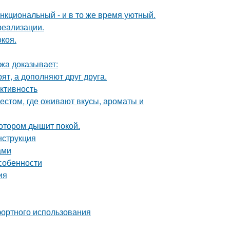
нкциональный - и в то же время уютный.
реализации.
коя.
джа доказывает:
ят, а дополняют друг друга.
ктивность
естом, где оживают вкусы, ароматы и
котором дышит покой.
нструкция
ами
собенности
ия
фортного использования