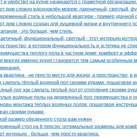
т и удобство на кухне начинаются с грамотной организации.
от дом словно вдохновлён морем: лаконичный, светлый, фу
временный стиль в небольшой квартире - пример удачной 
от дом словно создан для душевной жизни и внутреннего по
апанди - это больше, чем стиль.
актичный, функциональный, светлый - этот интерьер котте
остранство, в котором функциональность и эстетика не спор
еимущества теплого пола в частном доме: комфорт и эффе
я многих именно кухня становится тем самым особенным м
минания.
а квартира - не просто место для жизни, а пространство, в 
к сделать тёплый водяной пол своими руками: пошаговая и
лный гид: как сделать теплый пол от отопления своими рук
плые водяные полы на деревянный пол: преимущества и о
новы монтажа теплых водяных полов: пошаговая инструкц
еан своими руками.
кой размер обеденного стола вам нужен
еденный стол на 8 персон: оптимальные размеры для ком
от интерьер - больше, чем просто квартира.