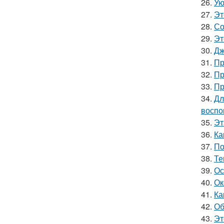
26.
Ую
27.
Эт
28.
Со
29.
Эт
30.
Дж
31.
Пр
32.
Пр
33.
Пр
34.
Дл
воспо
35.
Эт
36.
Ка
37.
По
38.
Те
39.
Ос
40.
Ок
41.
Ка
42.
Об
43.
Эт