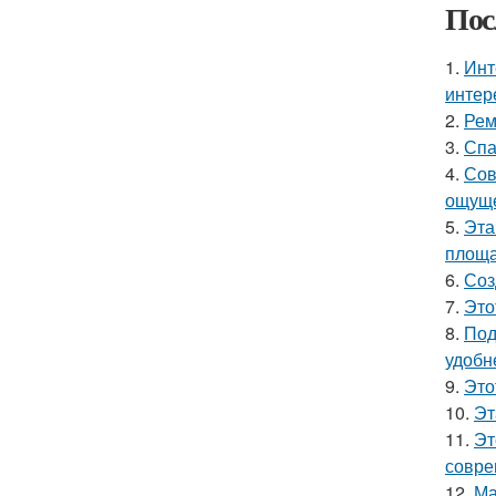
Пос
1.
Инт
интер
2.
Рем
3.
Спа
4.
Сов
ощуще
5.
Эта
площа
6.
Соз
7.
Это
8.
Под
удобн
9.
Это
10.
Эт
11.
Эт
совре
12.
Ма