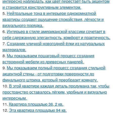
интересно наблюдать, как цвет перестаёт быть акцентом
и становится конструктивным элементом.
5.
Нейтральные тона в интерьере однокомнатной
квартиры создают ощущение спокойствия, лёгкости и
визуального порядка.
6.
Интерьер в стиле американской классики сочетает в
себе сдержанную элегантность, комфорт и практичность.
7.
Создание уличной новогодней ёлки из натуральных
материалов.
8.
Мы показываем пошаговый процесс создания
встроенной мебели из древесных панелей.
9.
Мы показываем полный процесс создания стильной
акцентной стены - от подготовки поверхности до
финального штриха, который преобразит комнату.
10.
В этой квартире каждая деталь продумана так, чтобы
пространство оставалось лёгким, удобным и визуально
интересным.
11.
Квартира площадью 36, 2 кв.
12.
Эта квартира площадью 94 кв.