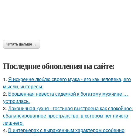
читать дальше →
Последние обновления на сайте:
1.
Я искренне люблю своего мужа - его как человека, его
мысли, интересы.
2.
Брошенная невеста сиделкой к богатому мужчине …
устроилась.
3.
Лаконичная кухня - гостиная выстроена как спокойное,
сбалансированное пространство, в котором нет ничего
лишнего.
4.
В интерьерах с выраженным характером особенно