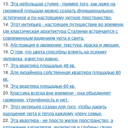
13.
Эта небольшая студия - пример того, как даже на
скромной площади можно создать функциональное,
эстетичное и по-настоящему уютное пространство.
14.
Этот интерьер - настоящее путешествие во времени,
где классическая архитектура Сталинки встречается с
современным видением уюта и света.
15.
Абстракция в движении: текстура, краска и эмоция.
16.
О том, что цвета способны влиять на психику
человека, известно давно.
17.
Эта квартира площадью 48 кв.
18.
Для дизайнера собственная квартира площадью 80
кв.
19.
Эта квартира площадью 60 кв.
20.
Классика всегда вне времени - она объединяет
гармонию, утончённость и уют.
21.
Этот интерьер создан для того, чтобы дарить
ощущение уюта и тепла каждому члену семьи.
22.
Эта квартира - не просто жилое пространство, а
отражение характеров, интересов и глубины своих