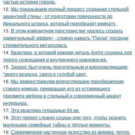
частью истории города.
12.
Мы показываем полный процесс создания стильной
акцентной стены - от подготовки поверхности до
финального штриха, который преобразит комнату.
13.
В этом компактном пространстве удалось создать
удивительный эффект - словно нажать "Пауза" посреди
стремительного мегаполиса.
14.
Квартира, в которой каждая деталь будто создана для
тихого созерцания и внутреннего равновесия.
15.
Запрос был очень трогательным и вдохновляющим:
"много воздуха, света и голубой цвет.
16.
Мы демонстрируем впечатляющее преображение
старого комода, превращая его из устаревшего
предмета мебели в стильный и современный акцент
интерьера.
17.
Эта квартира площадью 50 кв.
18.
Этот проект словно создан для того, чтобы хранить
маленькие семейные тайны и тёплые моменты.
19.
Современное настенное искусство из дерева: тепло,