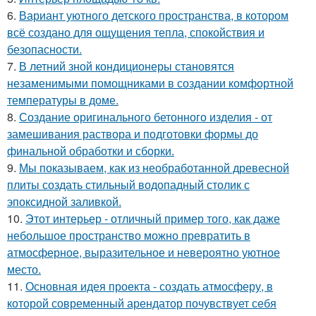
6.
Вариант уютного детского пространства, в котором
всё создано для ощущения тепла, спокойствия и
безопасности.
7.
В летний зной кондиционеры становятся
незаменимыми помощниками в создании комфортной
температуры в доме.
8.
Создание оригинального бетонного изделия - от
замешивания раствора и подготовки формы до
финальной обработки и сборки.
9.
Мы показываем, как из необработанной древесной
плиты создать стильный водопадный столик с
эпоксидной заливкой.
10.
Этот интерьер - отличный пример того, как даже
небольшое пространство можно превратить в
атмосферное, выразительное и невероятно уютное
место.
11.
Основная идея проекта - создать атмосферу, в
которой современный арендатор почувствует себя