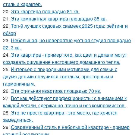
стиль и характер.
20.
Эта квартира площадью 81 кв.
21.
Эта компактная квартира площадью 35 кв.
22.
Топ-9 лучших садовых скамеек 2025 года: рейтинг и
обзор
23.
Небольшая, но невероятно уютная студия площадью
22, 3 кв.
24.
Эта квартира - пример того, как цвет и детали могут
создавать ощущение настоящего домашнего тепла.
25.
Интерьер с природными мотивами для семьи с
двумя детьми получился светлым, просторным и
гармоничным.
26.
Эта стильная квартира площадью 70 кв.
27.
Вот как действуют перфекционисты: с вниманием к
каждой детали, сдержанно, точно и без компромиссов.
28.
Это не просто квартира - это место, где хочется
замедлиться.
29.
Современный стиль в небольшой квартире - пример
удачной реализации.