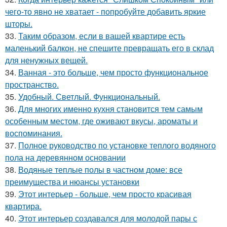
чего-то явно не хватает - попробуйте добавить яркие
шторы.
33.
Таким образом, если в вашей квартире есть
маленький балкон, не спешите превращать его в склад
для ненужных вещей.
34.
Ванная - это больше, чем просто функциональное
пространство.
35.
Удобный. Светлый. Функциональный.
36.
Для многих именно кухня становится тем самым
особенным местом, где оживают вкусы, ароматы и
воспоминания.
37.
Полное руководство по установке теплого водяного
пола на деревянном основании
38.
Водяные теплые полы в частном доме: все
преимущества и нюансы установки
39.
Этот интерьер - больше, чем просто красивая
квартира.
40.
Этот интерьер создавался для молодой пары с