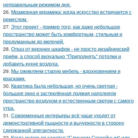
неправильным режимом дня.
26.
Мраморная керамика: когда искусство встречается с
ремеслом.
27.
Этот проект - пример того, как даже небольшое
пространство может быть комфортным, стильным и
продуманным до мелочей.
28.
Отказ от верхних шкафов - не просто дизайнерский
приём, а способ визуально "Приподнять" потолки и
добавить кухне воздуха.
29.
Мы оживляем старую мебель - вдохновением и
красками.
30.
Квартира была небольшая, но очень светлая -
большое окно и застеклённая лоджия наполняли
пространство воздухом и естественным светом с самого
утра.
31.
Современные интерьеры всё чаще уходят от
демонстративной пышности и вычурности в сторону
сдержанной элегантности.
32.
Когда интерьер кажется "Слишком Спокойным" или