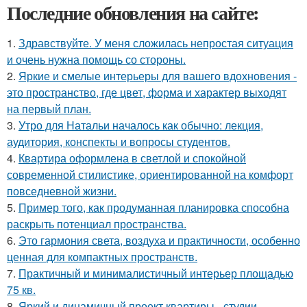
Последние обновления на сайте:
1.
Здравствуйте. У меня сложилась непростая ситуация
и очень нужна помощь со стороны.
2.
Яркие и смелые интерьеры для вашего вдохновения -
это пространство, где цвет, форма и характер выходят
на первый план.
3.
Утро для Натальи началось как обычно: лекция,
аудитория, конспекты и вопросы студентов.
4.
Квартира оформлена в светлой и спокойной
современной стилистике, ориентированной на комфорт
повседневной жизни.
5.
Пример того, как продуманная планировка способна
раскрыть потенциал пространства.
6.
Это гармония света, воздуха и практичности, особенно
ценная для компактных пространств.
7.
Практичный и минималистичный интерьер площадью
75 кв.
8.
Яркий и динамичный проект квартиры - студии