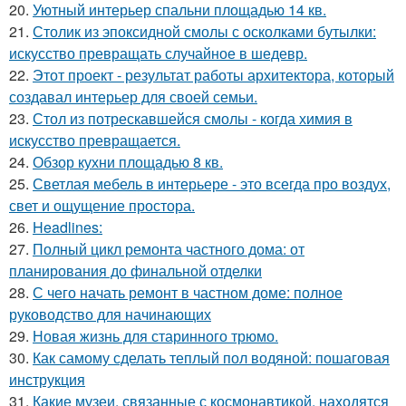
20.
Уютный интерьер спальни площадью 14 кв.
21.
Столик из эпоксидной смолы с осколками бутылки:
искусство превращать случайное в шедевр.
22.
Этот проект - результат работы архитектора, который
создавал интерьер для своей семьи.
23.
Стол из потрескавшейся смолы - когда химия в
искусство превращается.
24.
Обзор кухни площадью 8 кв.
25.
Светлая мебель в интерьере - это всегда про воздух,
свет и ощущение простора.
26.
Headlines:
27.
Полный цикл ремонта частного дома: от
планирования до финальной отделки
28.
С чего начать ремонт в частном доме: полное
руководство для начинающих
29.
Новая жизнь для старинного трюмо.
30.
Как самому сделать теплый пол водяной: пошаговая
инструкция
31.
Какие музеи, связанные с космонавтикой, находятся