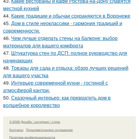
43.
Какие рестораны и кафе Ростова-на-Дону славятся
местной кухней
44.
Какие традиции и обычаи сохраняются в Воронеже
45.
Дом в стиле неоклассики - гармония традиций и
современности.
46.
Чем лучше отделать стены на балконе: выбор
материалов для вашего комфорта
47.
Штукатурка стен по ДСП: полное руководство для
начинающих
48.
Товары для сада и отдыха: обзор лучших решений
для вашего участка
49.
Интерьер современной кухни - гостиной с
атмосферой кантри.
50.
Сказочный интерьер: как превратить дом в
волшебное королевство
© 2026 Дизайн / интерьер / стиль
Контакты
Пользовательское соглашение
Политика конфидециальности