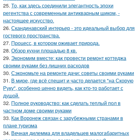
25.
То, как здесь соединили элегантность эпохи
регентства с современным антикварным шиком, -
настоящее искусство.
26.
Скандинавский интерьер - это идеальный выбор для
гостевого пространства.
27.
Процесс, в котором оживает природа.
28.
Обзор кухни площадью 8 кв.
29.
Экономим вместе: как провести ремонт коттеджа
своими руками без лишних расходов
30.
Сэкономьте на ремонте дачи: советы своими руками
31.
В мире, где всё спешит и часто делается "на Скорую
Руку", особенно ценно видеть, как кто-то работает с
душой.
32.
Полное руководство: как сделать теплый пол в
частном доме своими руками
33.
Как Воронеж связан с зарубежными странами в
плане туризма
34.
Вечная дилемма для владельцев малогабаритных