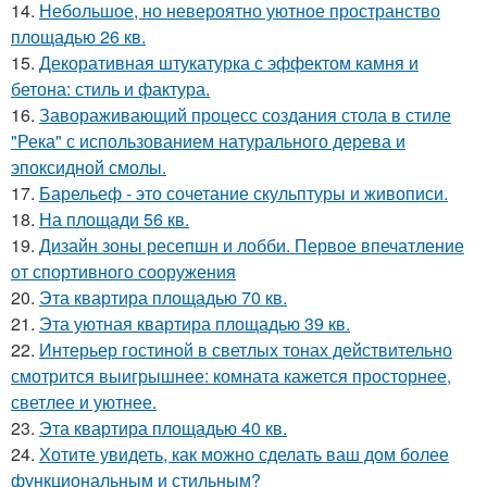
14.
Небольшое, но невероятно уютное пространство
площадью 26 кв.
15.
Декоративная штукатурка с эффектом камня и
бетона: стиль и фактура.
16.
Завораживающий процесс создания стола в стиле
"Река" с использованием натурального дерева и
эпоксидной смолы.
17.
Барельеф - это сочетание скульптуры и живописи.
18.
На площади 56 кв.
19.
Дизайн зоны ресепшн и лобби. Первое впечатление
от спортивного сооружения
20.
Эта квартира площадью 70 кв.
21.
Эта уютная квартира площадью 39 кв.
22.
Интерьер гостиной в светлых тонах действительно
смотрится выигрышнее: комната кажется просторнее,
светлее и уютнее.
23.
Эта квартира площадью 40 кв.
24.
Хотите увидеть, как можно сделать ваш дом более
функциональным и стильным?