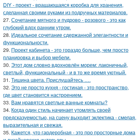
DIY - проект - вращающаяся коробка для хранения,
сделанная своими руками из подручных материалов.
27.
Сочетание мятного и пудрово - розового - это как
глубокий вдох ранним утром.
28.
Идеальное сочетание сдержанной элегантности и
функциональности.
29.
Проект кабинета - это гораздо больше, чем просто
планировка и выбор мебели.
30.
Этот дом словно вдохновлён морем: лаконичный,
светлый, функциональный - и в то же время уютный.
31.
Тишина цвета. Прислушайтесь ….
32.
Это не просто кухня - гостиная - это пространство,
где цвет становится настроением.
33.
Вам нравятся светлые ванные комнаты?
34.
Когда один стиль начинает утомлять своей
предсказуемостью, на сцену выходит эклектика - смелая,
выразительная и свежая.
35.
Кажется, что гардеробная - это про просторные дома
и дизайнерские интерьеры.