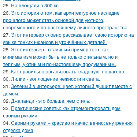
25.
На площади в 300 кв.
26.
Это история о том, как архитектурное наследие
прошлого может стать основой для уютного,
современного и по-настоящему личного пространства.
27.
Этот интерьер словно рассказывает свою историю на
языке тонких нюансов и утончённых деталей.
28.
Этот интерьер - отличный пример того, как
минимализм может быть не только стильным, но и
тёплым, уютным и по-настоящему продуманным.
29.
Как правильно организовать кладовую: пошагово.
30.
Лилии - воплощение нежности и света.
31.
Зелёный в интерьере: цвет, который дышит вместе с
домом.
32.
Джапанди - это больше, чем стиль.
33.
Практические советы: как отремонтировать дом
своими руками
34.
Своими руками – красиво и качественно: внутренняя
отделка дома