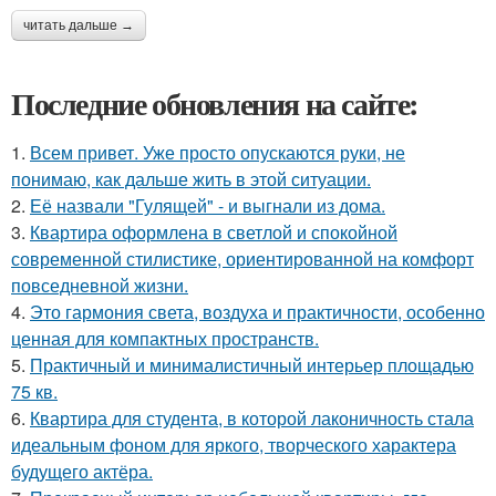
читать дальше →
Последние обновления на сайте:
1.
Всем привет. Уже просто опускаются руки, не
понимаю, как дальше жить в этой ситуации.
2.
Её назвали "Гулящей" - и выгнали из дома.
3.
Квартира оформлена в светлой и спокойной
современной стилистике, ориентированной на комфорт
повседневной жизни.
4.
Это гармония света, воздуха и практичности, особенно
ценная для компактных пространств.
5.
Практичный и минималистичный интерьер площадью
75 кв.
6.
Квартира для студента, в которой лаконичность стала
идеальным фоном для яркого, творческого характера
будущего актёра.