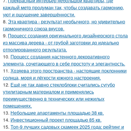
7.
Прекрасный интерьер небольшой квартиры, где
каждый метр продуман так, чтобы создавать гармонию,
уют и ощущение завершённости.
8.
Эта квартира - результат необычного, но удивительно
гармоничного союза вкусов.
9.
Процесс создания оригинального дизайнерского стола
из массива дерева - от грубой заготовки до идеально
отполированного результата.
10.
Процесс создания настенного декоративного
элемента, сочетающего в себе простоту и элегантность.
11.
Хозяева этого пространства - настоящие поклонники
солнца, моря и лёгкости южного настроения.
12.
Ещё не так давно стеклоблоки считались сугубо
утилитарным материалом и применялись
преимущественно в технических или нежилых
помещениях.
13.
Небольшие апартаменты площадью 38 кв.
14.
Инвестиционный проект площадью 85 кв.
15.
Топ-9 лучших садовых скамеек 2025 года: рейтинг и