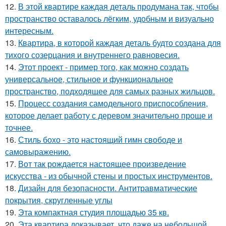
12.
В этой квартире каждая деталь продумана так, чтобы
пространство оставалось лёгким, удобным и визуально
интересным.
13.
Квартира, в которой каждая деталь будто создана для
тихого созерцания и внутреннего равновесия.
14.
Этот проект - пример того, как можно создать
универсальное, стильное и функциональное
пространство, подходящее для самых разных жильцов.
15.
Процесс создания самодельного приспособления,
которое делает работу с деревом значительно проще и
точнее.
16.
Стиль бохо - это настоящий гимн свободе и
самовыражению.
17.
Вот так рождается настоящее произведение
искусства - из обычной стены и простых инструментов.
18.
Дизайн для безопасности. Антитравматические
покрытия, скругленные углы
19.
Эта компактная студия площадью 35 кв.
20.
Эта квартира доказывает, что даже на небольшой