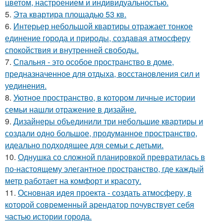
цветом, настроением и индивидуальностью.
5.
Эта квартира площадью 53 кв.
6.
Интерьер небольшой квартиры отражает тонкое
единение города и природы, создавая атмосферу
спокойствия и внутренней свободы.
7.
Спальня - это особое пространство в доме,
предназначенное для отдыха, восстановления сил и
уединения.
8.
Уютное пространство, в котором личные истории
семьи нашли отражение в дизайне.
9.
Дизайнеры объединили три небольшие квартиры и
создали одно большое, продуманное пространство,
идеально подходящее для семьи с детьми.
10.
Однушка со сложной планировкой превратилась в
по-настоящему элегантное пространство, где каждый
метр работает на комфорт и красоту.
11.
Основная идея проекта - создать атмосферу, в
которой современный арендатор почувствует себя
частью истории города.