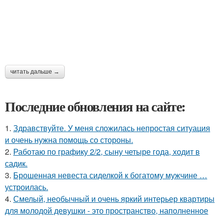
читать дальше →
Последние обновления на сайте:
1.
Здравствуйте. У меня сложилась непростая ситуация
и очень нужна помощь со стороны.
2.
Работаю по графику 2/2, сыну четыре года, ходит в
садик.
3.
Брошенная невеста сиделкой к богатому мужчине …
устроилась.
4.
Смелый, необычный и очень яркий интерьер квартиры
для молодой девушки - это пространство, наполненное