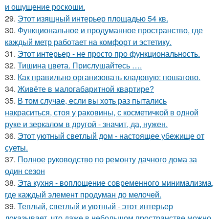
и ощущение роскоши.
29.
Этот изящный интерьер площадью 54 кв.
30.
Функциональное и продуманное пространство, где
каждый метр работает на комфорт и эстетику.
31.
Этот интерьер - не просто про функциональность.
32.
Тишина цвета. Прислушайтесь ….
33.
Как правильно организовать кладовую: пошагово.
34.
Живёте в малогабаритной квартире?
35.
В том случае, если вы хоть раз пытались
накраситься, стоя у раковины, с косметичкой в одной
руке и зеркалом в другой - значит, да, нужен.
36.
Этот уютный светлый дом - настоящее убежище от
суеты.
37.
Полное руководство по ремонту дачного дома за
один сезон
38.
Эта кухня - воплощение современного минимализма,
где каждый элемент продуман до мелочей.
39.
Теплый, светлый и уютный - этот интерьер
доказывает, что даже в небольшом пространстве можно