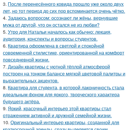
3.
После перенесённого ковида прошло уже около двух
лет, но тот период до сих пор вспоминается очень чётко.
4.
Задаюсь вопросом: осознают ли жёны, вернувшие
мужа от другой, что он остался не из любви?
5.
Утро для Натальи началось как обычно: лекция,
аудитория, конспекты и вопросы студентов.
6.
Квартира оформлена в светлой и спокойной
современной стилистике, ориентированной на комфорт
повседневной жизни.
7.
Дизайн квартиры с уютной тёплой атмосферой
построен на тонком балансе мягкой цветовой палитры и
выразительных акцентов.
8.
Квартира для студента, в которой лаконичность стала
идеальным фоном для яркого, творческого характера
будущего актёра.
9.
Яркий, красочный интерьер этой квартиры стал
отражением активной и дружной семейной жизни.
10.
Оригинальный интерьер квартиры, созданной для
краткосрочной аренды, сразу выделяется своим