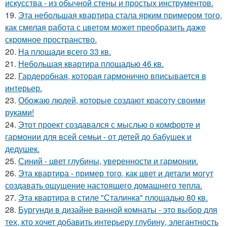
искусства - из обычной стены и простых инструментов.
19.
Эта небольшая квартира стала ярким примером того,
как смелая работа с цветом может преобразить даже
скромное пространство.
20.
На площади всего 33 кв.
21.
Небольшая квартира площадью 46 кв.
22.
Гардеробная, которая гармонично вписывается в
интерьер.
23.
Обожаю людей, которые создают красоту своими
руками!
24.
Этот проект создавался с мыслью о комфорте и
гармонии для всей семьи - от детей до бабушек и
дедушек.
25.
Синий - цвет глубины, уверенности и гармонии.
26.
Эта квартира - пример того, как цвет и детали могут
создавать ощущение настоящего домашнего тепла.
27.
Эта квартира в стиле "Сталинка" площадью 80 кв.
28.
Бургунди в дизайне ванной комнаты - это выбор для
тех, кто хочет добавить интерьеру глубину, элегантность