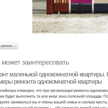
ь дальше →
 может заинтересовать
онт маленькой однокомнатной квартиры. 
меры ремонта однокомнатной квартиры
изайнера очевидно, что при организации ремонта однокомн
ии будет выполнять та или иная зона полезной площади. По
руете заниматься вы и члены вашей семьи и сколько места
та однокомнатной квартиры – объединение жилой комнаты с