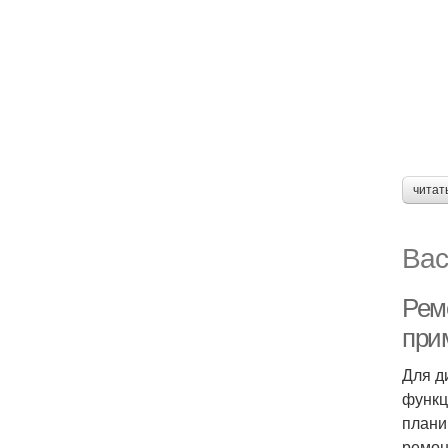
читат
Вас
Рем
при
Для д
функц
плани
ремон