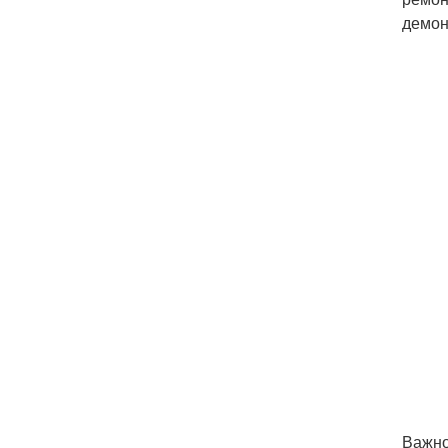
демон
Важно