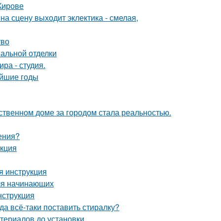
Кирове
на сцену выходит эклектика - смелая,
тво
нальной отделки
ра - студия.
айшие годы
бственном доме за городом стала реальностью.
ения?
укция
я инструкция
для начинающих
нструкция
а всё-таки поставить стиралку?
териалов до установки