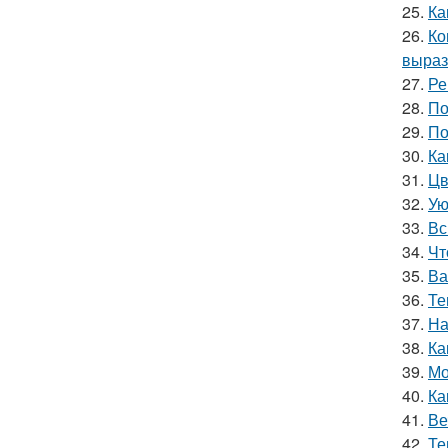
25.
Ка
26.
Ко
выраз
27.
Ре
28.
По
29.
По
30.
Ка
31.
Цв
32.
Ую
33.
Вс
34.
Чт
35.
Ва
36.
Те
37.
На
38.
Ка
39.
Мо
40.
Ка
41.
Ве
42.
Те