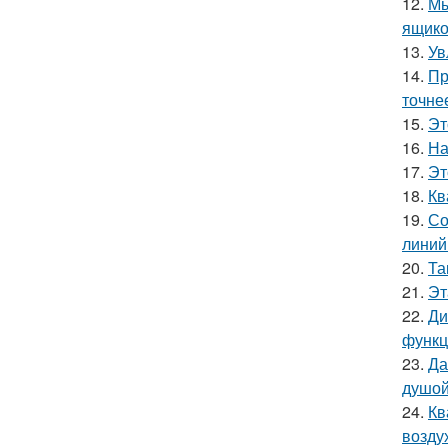
12.
Мы
ящико
13.
Ув
14.
Пр
точне
15.
Эт
16.
На
17.
Эт
18.
Кв
19.
Со
линий
20.
Та
21.
Эт
22.
Ди
функц
23.
Да
душой
24.
Кв
возду