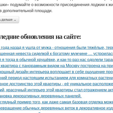
шки» подумайте о возможности присоединения лоджии к жи
в дополнительной площади.
ь дальше →
ледние обновления на сайте:
 года назад я ушла от мужа - отношения были тяжёлые, тер
шенная невеста сиделкой к богатому мужчине … устроилас
 я тогда в обычной хрущёвке, и как-то раз нас одолели тара
 квартира с панорамным видом на Москву построена на при
кошный дизайн интерьера воплощает в себе ощущение прост
ний период настоящим испытанием для комнатных растени
вное достоинство этой квартиры - её уникальное расположе
ий, красочный интерьер этой квартиры стал отражением ак
ановка декоративных деревянных панелей.
глядный пример того, как даже самая базовая отделка може
евращение обычных деревянных веток в декоративное изд