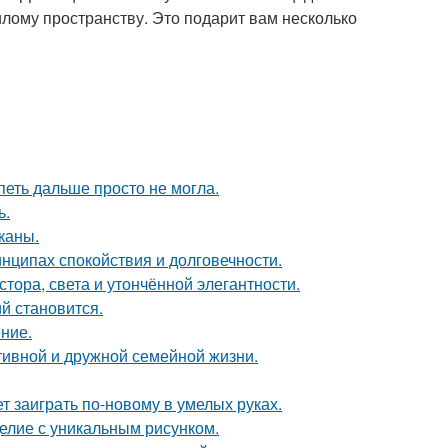
лому пространству. Это подарит вам несколько
петь дальше просто не могла.
ь.
каны.
нципах спокойствия и долговечности.
ора, света и утончённой элегантности.
й становится.
ние.
тивной и дружной семейной жизни.
т заиграть по-новому в умелых руках.
елие с уникальным рисунком.