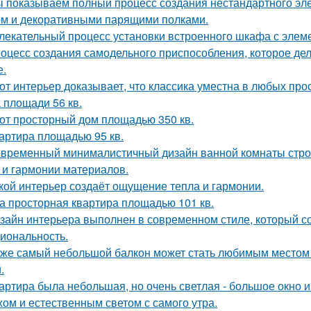
 показываем полный процесс создания нестандартного эл
м и декоративными парящими полками.
лекательный процесс установки встроенного шкафа с элем
оцесс создания самодельного приспособления, которое дел
е.
от интерьер доказывает, что классика уместна в любых про
 площади 56 кв.
от просторный дом площадью 350 кв.
артира площадью 95 кв.
временный минималистичный дизайн ванной комнаты строи
 и гармонии материалов.
кой интерьер создаёт ощущение тепла и гармонии.
а просторная квартира площадью 101 кв.
зайн интерьера выполнен в современном стиле, который соч
иональность.
же самый небольшой балкон может стать любимым местом в
.
артира была небольшая, но очень светлая - большое окно 
хом и естественным светом с самого утра.