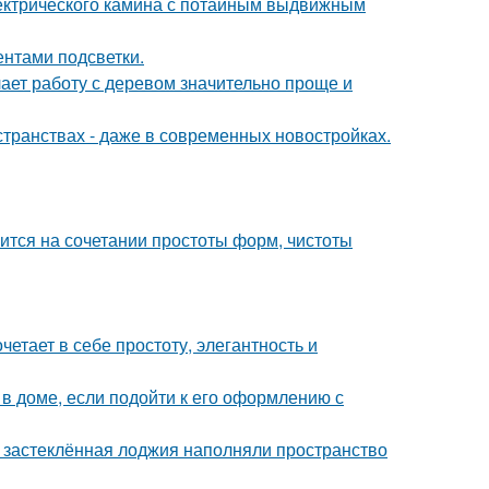
ектрического камина с потайным выдвижным
ентами подсветки.
ает работу с деревом значительно проще и
странствах - даже в современных новостройках.
тся на сочетании простоты форм, чистоты
етает в себе простоту, элегантность и
 доме, если подойти к его оформлению с
и застеклённая лоджия наполняли пространство