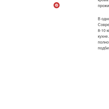
прожи
В одн
Совре
8-10 
кухне
полно
подби