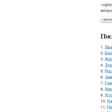
«одну
метро
читат
Пос
1.
Два
2.
Бро
3.
Жил
4.
Эта
5.
Рос
6.
Зим
7.
Гла
8.
Ярк
9.
Уст
10.
На
11.
Пр