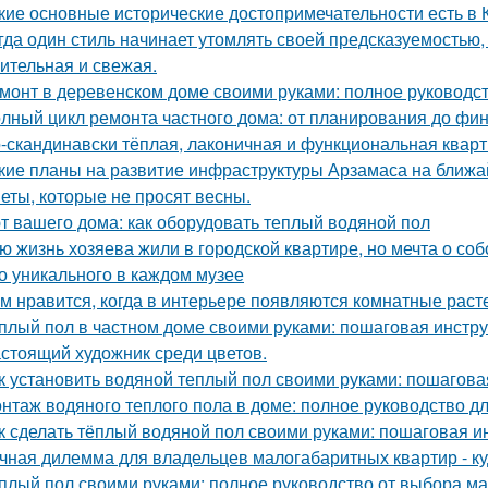
кие основные исторические достопримечательности есть в 
гда один стиль начинает утомлять своей предсказуемостью, 
ительная и свежая.
монт в деревенском доме своими руками: полное руководс
лный цикл ремонта частного дома: от планирования до фи
-скандинавски тёплая, лаконичная и функциональная кварти
кие планы на развитие инфраструктуры Арзамаса на ближ
еты, которые не просят весны.
т вашего дома: как оборудовать теплый водяной пол
ю жизнь хозяева жили в городской квартире, но мечта о со
о уникального в каждом музее
м нравится, когда в интерьере появляются комнатные раст
плый пол в частном доме своими руками: пошаговая инстр
стоящий художник среди цветов.
к установить водяной теплый пол своими руками: пошагова
нтаж водяного теплого пола в доме: полное руководство 
к сделать тёплый водяной пол своими руками: пошаговая и
чная дилемма для владельцев малогабаритных квартир - куд
плый пол своими руками: полное руководство от выбора ма