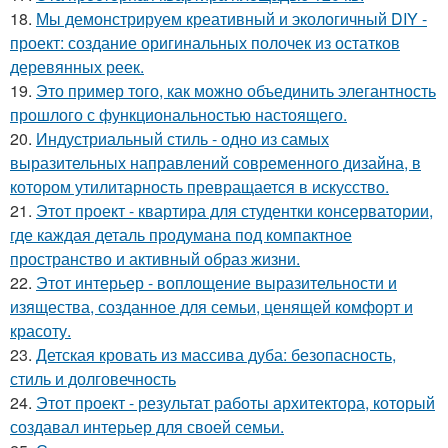
18.
Мы демонстрируем креативный и экологичный DIY -
проект: создание оригинальных полочек из остатков
деревянных реек.
19.
Это пример того, как можно объединить элегантность
прошлого с функциональностью настоящего.
20.
Индустриальный стиль - одно из самых
выразительных направлений современного дизайна, в
котором утилитарность превращается в искусство.
21.
Этот проект - квартира для студентки консерватории,
где каждая деталь продумана под компактное
пространство и активный образ жизни.
22.
Этот интерьер - воплощение выразительности и
изящества, созданное для семьи, ценящей комфорт и
красоту.
23.
Детская кровать из массива дуба: безопасность,
стиль и долговечность
24.
Этот проект - результат работы архитектора, который
создавал интерьер для своей семьи.