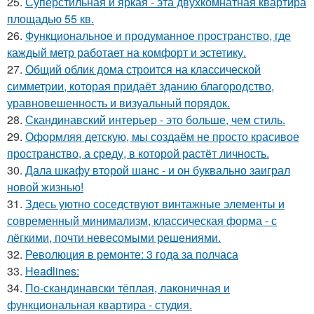
25.
Суперстильная и яркая - эта двухкомнатная квартира
площадью 55 кв.
26.
Функциональное и продуманное пространство, где
каждый метр работает на комфорт и эстетику.
27.
Общий облик дома строится на классической
симметрии, которая придаёт зданию благородство,
уравновешенность и визуальный порядок.
28.
Скандинавский интерьер - это больше, чем стиль.
29.
Оформляя детскую, мы создаём не просто красивое
пространство, а среду, в которой растёт личность.
30.
Дала шкафу второй шанс - и он буквально заиграл
новой жизнью!
31.
Здесь уютно соседствуют винтажные элементы и
современный минимализм, классическая форма - с
лёгкими, почти невесомыми решениями.
32.
Революция в ремонте: 3 года за полчаса
33.
Headlines:
34.
По-скандинавски тёплая, лаконичная и
функциональная квартира - студия.