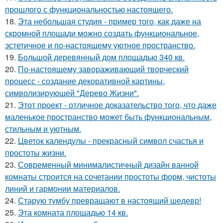
прошлого с функциональностью настоящего.
18.
Эта небольшая студия - пример того, как даже на
скромной площади можно создать функциональное,
эстетичное и по-настоящему уютное пространство.
19.
Большой деревянный дом площадью 340 кв.
20.
По-настоящему завораживающий творческий
процесс - создание декоративной картины,
символизирующей "Дерево Жизни".
21.
Этот проект - отличное доказательство того, что даже
маленькое пространство может быть функциональным,
стильным и уютным.
22.
Цветок календулы - прекрасный символ счастья и
простоты жизни.
23.
Современный минималистичный дизайн ванной
комнаты строится на сочетании простоты форм, чистоты
линий и гармонии материалов.
24.
Старую тумбу превращают в настоящий шедевр!
25.
Эта комната площадью 14 кв.