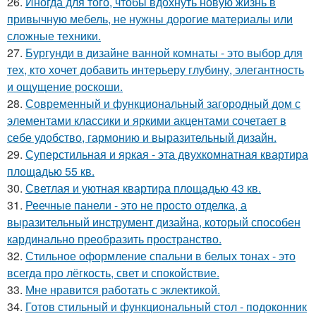
26.
Иногда для того, чтобы вдохнуть новую жизнь в
привычную мебель, не нужны дорогие материалы или
сложные техники.
27.
Бургунди в дизайне ванной комнаты - это выбор для
тех, кто хочет добавить интерьеру глубину, элегантность
и ощущение роскоши.
28.
Современный и функциональный загородный дом с
элементами классики и яркими акцентами сочетает в
себе удобство, гармонию и выразительный дизайн.
29.
Суперстильная и яркая - эта двухкомнатная квартира
площадью 55 кв.
30.
Светлая и уютная квартира площадью 43 кв.
31.
Реечные панели - это не просто отделка, а
выразительный инструмент дизайна, который способен
кардинально преобразить пространство.
32.
Стильное оформление спальни в белых тонах - это
всегда про лёгкость, свет и спокойствие.
33.
Мне нравится работать с эклектикой.
34.
Готов стильный и функциональный стол - подоконник