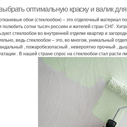
 выбрать оптимальную краску и валик для
отканевые обои (стеклообои) – это отделочный материал под
и полюбить сотни тысяч россиян и жителей стран СНГ. Хит
ьзуют стеклообои во внутренней отделке квартир и загородн
тельно, ведь стеклообои – это, во многом, уникальный отде
андальный , пожаробезопасный , невероятно прочный , ды
уатации . В нашей стране спрос на стеклообои стал расти 