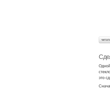
читат
Сде
Одной
стекл
это с
Снача