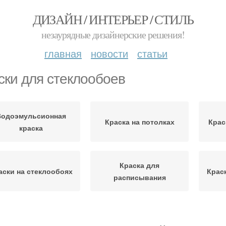
ДИЗАЙН / ИНТЕРЬЕР / СТИЛЬ
незаурядные дизайнерские решения!
главная
новости
статьи
ски для стеклообоев
Водоэмульсионная
Краска на потолках
Крас
краска
Краска для
аски на стеклообоях
Крас
расписывания
Глянцевая краска
Подходящие краски
Кр