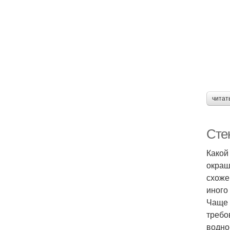
читат
Стек
Какой
окраш
схоже
иного
Чаще 
требо
водно