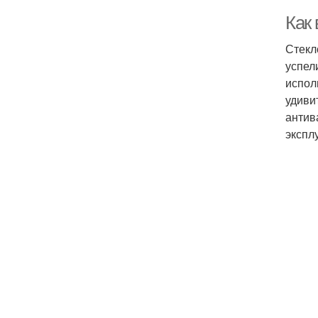
Как
Стекл
успел
испол
удиви
антив
экспл