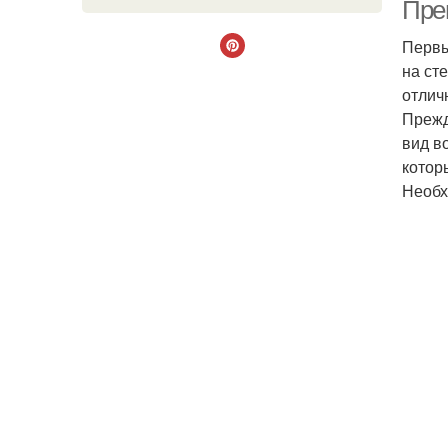
Пре
Первы
на ст
отлич
Прежд
вид в
котор
Необх