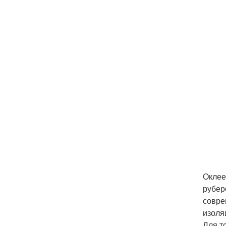
Оклее
рубер
совре
изоля
Для т