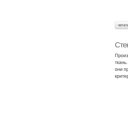
читат
Сте
Произ
ткань
они п
крите