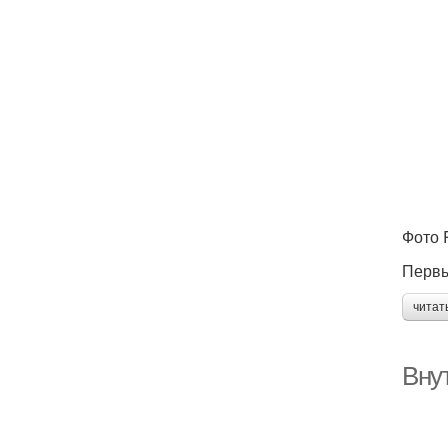
Фото
Первы
читат
Вну