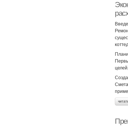
Эко
рас
Введ
Ремон
сущес
котте
Плани
Первы
целей
Созда
Смета
приме
читат
Пре