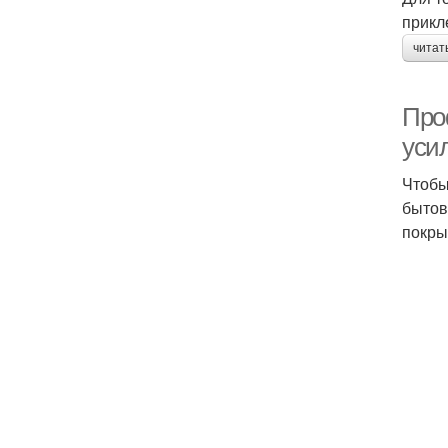
прикл
читат
Про
уси
Чтобы
бытов
покры