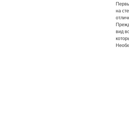
Первы
на ст
отлич
Прежд
вид в
котор
Необх