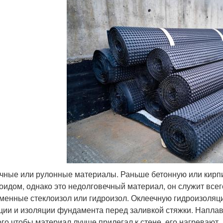
чные или рулонные материалы. Раньше бетонную или кирп
оидом, однако это недолговечный материал, он служит всег
менные стеклоизол или гидроизол. Оклеечную гидроизоляц
ции и изоляции фундамента перед заливкой стяжки. Напл
ого чтобы материал лучше прилегал к стене, его нагревают,