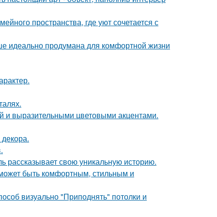
ейного пространства, где уют сочетается с
ише идеально продумана для комфортной жизни
арактер.
талях.
ой и выразительными цветовыми акцентами.
 декора.
.
таль рассказывает свою уникальную историю.
о может быть комфортным, стильным и
способ визуально "Приподнять" потолки и