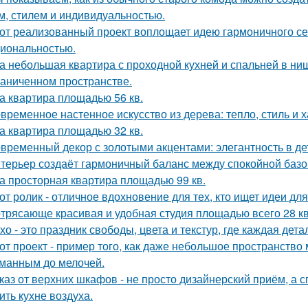
м, стилем и индивидуальностью.
от реализованный проект воплощает идею гармоничного сем
иональностью.
а небольшая квартира с проходной кухней и спальней в н
раниченном пространстве.
а квартира площадью 56 кв.
временное настенное искусство из дерева: тепло, стиль и х
а квартира площадью 32 кв.
временный декор с золотыми акцентами: элегантность в де
терьер создаёт гармоничный баланс между спокойной баз
а просторная квартира площадью 99 кв.
от ролик - отличное вдохновение для тех, кто ищет идеи для
трясающе красивая и удобная студия площадью всего 28 кв
хо - это праздник свободы, цвета и текстур, где каждая де
от проект - пример того, как даже небольшое пространств
манным до мелочей.
каз от верхних шкафов - не просто дизайнерский приём, а 
ить кухне воздуха.