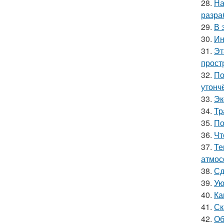
28.
На
разра
29.
В 
30.
Ин
31.
Эт
прост
32.
По
утонч
33.
Эк
34.
Тр
35.
По
36.
Чт
37.
Те
атмос
38.
Сд
39.
Ую
40.
Ка
41.
Ск
42.
Об