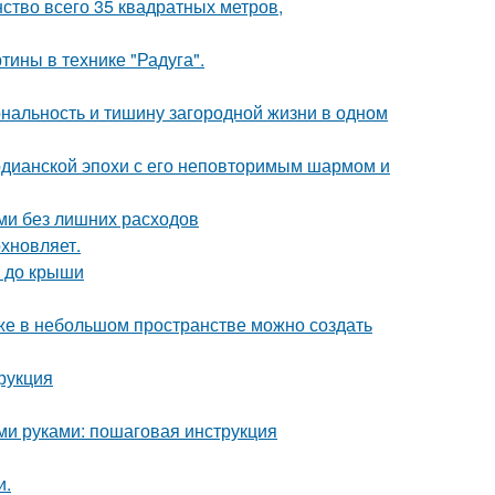
ство всего 35 квадратных метров,
тины в технике "Радуга".
иональность и тишину загородной жизни в одном
рдианской эпохи с его неповторимым шармом и
ми без лишних расходов
хновляет.
а до крыши
аже в небольшом пространстве можно создать
рукция
ими руками: пошаговая инструкция
и.