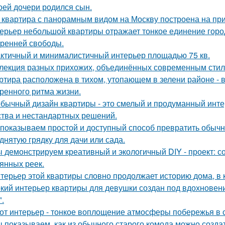
оей дочери родился сын.
 квартира с панорамным видом на Москву построена на при
ерьер небольшой квартиры отражает тонкое единение горо
тренней свободы.
ктичный и минималистичный интерьер площадью 75 кв.
лекция разных прихожих, объединённых современным стиле
ртира расположена в тихом, утопающем в зелени районе - 
ренного ритма жизни.
бычный дизайн квартиры - это смелый и продуманный инте
ства и нестандартных решений.
показываем простой и доступный способ превратить обыч
днятую грядку для дачи или сада.
 демонстрируем креативный и экологичный DIY - проект: с
янных реек.
терьер этой квартиры словно продолжает историю дома, в 
кий интерьер квартиры для девушки создан под вдохновени
".
от интерьер - тонкое воплощение атмосферы побережья в 
 показываем, как из обычного старого комода можно создат