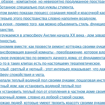
 обзоре - компактное, но невероятно продуманное простран
ботанное специально под нужды студента.
этом видео показан процесс создания яркой и красочной кар
терьер этого пространства словно наполнен воздухом.
а кухня - пример того, как можно объединить стиль, функц
ранстве.
гружаемся в атмосферу Англии начала XX века - дом эдва
ённостью.
ономим вместе: как провести ремонт коттеджа своими рука
ансформация ванной комнаты - преображение, которое вдо
лное руководство по ремонту дачного дома: от фундамент
о-то в таких клипах есть по-настоящему терапевтическое.
плый, светлый и уютный - этот интерьер доказывает, что д
феру спокойствия и уюта.
елали теплый водяной пол своими руками: пошаговая инст
тный дом: как установить водяной теплый пол
к установить теплый пол от отопления в частном доме сво
азочный домик, словно из доброй старой сказки.
ожаю людей, которые умеют творить красоту своими рукам