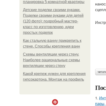
планировка 5-комнатной квартиры
нанос
сцепл
Детские поделки своими руками.
Поделки своими руками для детей
(120 фото): подробный мастер-
Инстр
класс по изготовлению, идеи
простых поделок
Как стальную ванну прикрепить к
стене. Способы крепления ванн
Схемы вентиляции через стену.
Наиболее рациональные схемы
вентиляции через стену
читат
Какой крепеж нужен для крепления
гипсокартона. Монтаж на профиль
Пос
1.
Инт
пары,