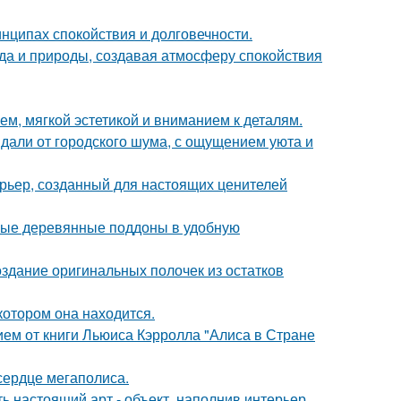
нципах спокойствия и долговечности.
да и природы, создавая атмосферу спокойствия
м, мягкой эстетикой и вниманием к деталям.
вдали от городского шума, с ощущением уюта и
рьер, созданный для настоящих ценителей
ные деревянные поддоны в удобную
оздание оригинальных полочек из остатков
котором она находится.
ем от книги Льюиса Кэрролла "Алиса в Стране
сердце мегаполиса.
ь настоящий арт - объект, наполнив интерьер