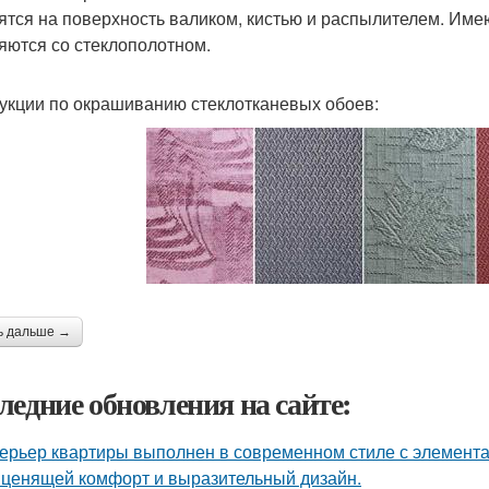
ятся на поверхность валиком, кистью и распылителем. Имею
яются со стеклополотном.
укции по окрашиванию стеклотканевых обоев:
ь дальше →
ледние обновления на сайте:
ерьер квартиры выполнен в современном стиле с элемент
 ценящей комфорт и выразительный дизайн.