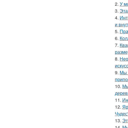
2.
У м
3.
Эта
4.
Инт
и вну
5.
Пра
6.
Кол
7.
Ква
разме
8.
Нео
искус
9.
Мы 
припо
10.
Мы
дерев
11.
Ин
12.
Яр
Чудес
13.
Эт
14.
Мы