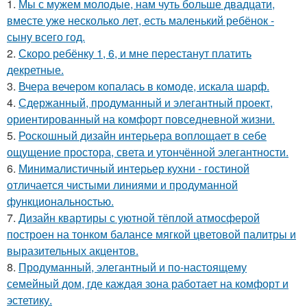
1.
Мы с мужем молодые, нам чуть больше двадцати,
вместе уже несколько лет, есть маленький ребёнок -
сыну всего год.
2.
Скоро ребёнку 1, 6, и мне перестанут платить
декретные.
3.
Вчера вечером копалась в комоде, искала шарф.
4.
Сдержанный, продуманный и элегантный проект,
ориентированный на комфорт повседневной жизни.
5.
Роскошный дизайн интерьера воплощает в себе
ощущение простора, света и утончённой элегантности.
6.
Минималистичный интерьер кухни - гостиной
отличается чистыми линиями и продуманной
функциональностью.
7.
Дизайн квартиры с уютной тёплой атмосферой
построен на тонком балансе мягкой цветовой палитры и
выразительных акцентов.
8.
Продуманный, элегантный и по-настоящему
семейный дом, где каждая зона работает на комфорт и
эстетику.