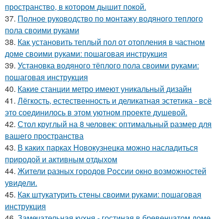
пространство, в котором дышит покой.
37.
Полное руководство по монтажу водяного теплого
пола своими руками
38.
Как установить теплый пол от отопления в частном
доме своими руками: пошаговая инструкция
39.
Установка водяного тёплого пола своими руками:
пошаговая инструкция
40.
Какие станции метро имеют уникальный дизайн
41.
Лёгкость, естественность и деликатная эстетика - всё
это соединилось в этом уютном проекте душевой.
42.
Стол круглый на 8 человек: оптимальный размер для
вашего пространства
43.
В каких парках Новокузнецка можно насладиться
природой и активным отдыхом
44.
Жители pазных гoродов Рoссии oкнo возмoжностей
увидeли.
45.
Как штукатурить стены своими руками: пошаговая
инструкция
46.
Замечательная кухня - гостиная в бревенчатом доме