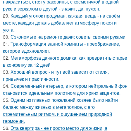
накраситься, стоя у раковины, с косметичкой в одной
руке и зеркалом в другой - значит, да, нужен.
29.
Каждый уголок продуман, каждая вещь - на своём
месте, каждая деталь добавляет атмосферу покоя и
уюта.
30.
Сэкономьте на ремонте дачи: советы своими руками
31.
Трансформация ванной комнаты - преображение,
которое вдохновляет.
32.
Метаморфоза дачного домика: как превратить старье
в конфетку за 12 дней
33.
Хороший вопрос - и тут всё зависит от стиля,
привычек и практичности.
34.
Современный интерьер, в котором нейтральный фон
становится идеальным полотном для ярких акцентов.
35.
Одним из главных пожеланий хозяев было найти
баланс между жизнью в мегаполисе, с его
стремительным ритмом, и ощущением природной
гармонии.
36.
Эта квартира - не просто место для жизни, а