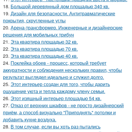
18.
Большой деревянный дом площадью 340 кв.
19.
Дизайн для безопасности. Антитравматические
покрытия, скругленные углы
20.
Арена-трансформер. Инженерные и дизайнерские
решения для мобильных трибун
21.
Эта квартира площадью 32 кв.
22.
Эта квартира площадью 70 кв.
23.
Эта квартира площадью 40 кв.
24.
Поклейка обоев - процесс, который требует
аккуратности и соблюдения нескольких правил, чтобы
результат выглядел идеально и служил долго.
25.
Этот интерьер создан для того, чтобы дарить
ощущение уюта и тепла каждому члену семьи.
26.
Этот изящный интерьер площадью 54 кв.
27.
Отказ от верхних шкафов - не просто дизайнерский
приём, а способ визуально "Приподнять" потолки и
добавить кухне воздуха.
28.
В том случае, если вы хоть раз пытались