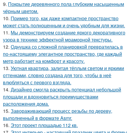
9.
Покрытие деревянного пола глубоким насыщенным
чёрным цветом.
10.
Пример того, как даже компактное пространство
может стать полноценным и очень удобным для жизни.
11.
Мы демонстрируем создание яркого декоративного
узора в технике эффектной мраморной текстуры.
12.
Однушка со сложной планировкой превратилась в
по-настоящему элегантное пространство, где каждый
метр работает на комфорт и красоту.
13.
Уютная квартира, залитая тёплым светом и яркими
оттенками, словно создана для того, чтобы в неё
влюбляться с первого взгляда.
14.
Дизайнер смогла раскрыть потенциал небольшой
площади и вдохновиться преимуществами
расположения дома.
15.
Завораживающий процесс резьбы по дереву,
выполненный в формате Asmr.
16.
Этот проект площадью 112 кв.
17.
Этот интерьер - настоящий праздник цвета и формы.