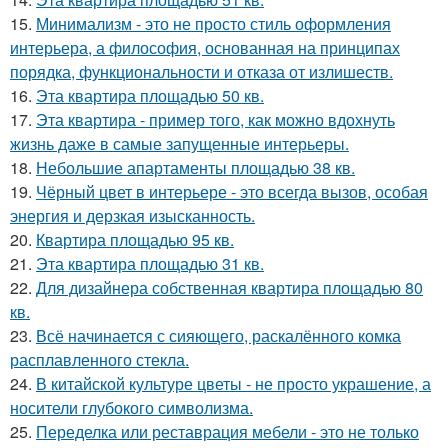
15.
Минимализм - это не просто стиль оформления
интерьера, а философия, основанная на принципах
порядка, функциональности и отказа от излишеств.
16.
Эта квартира площадью 50 кв.
17.
Эта квартира - пример того, как можно вдохнуть
жизнь даже в самые запущенные интерьеры.
18.
Небольшие апартаменты площадью 38 кв.
19.
Чёрный цвет в интерьере - это всегда вызов, особая
энергия и дерзкая изысканность.
20.
Квартира площадью 95 кв.
21.
Эта квартира площадью 31 кв.
22.
Для дизайнера собственная квартира площадью 80
кв.
23.
Всё начинается с сияющего, раскалённого комка
расплавленного стекла.
24.
В китайской культуре цветы - не просто украшение, а
носители глубокого символизма.
25.
Переделка или реставрация мебели - это не только