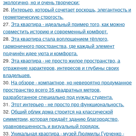
экологично, но и очень творчески:
26.
Интерьер, который сочетает роскошь, элегантность и
геометрическую строгость.
27.
Эта квартира - идеальный пример того, как можно
совместить историю и современный комфорт.
28.
Эта квартира стала воплощением тёплого,
гармоничного пространства, где каждый элемент
подчинён идее уюта и комфорта.
29.
Эта квартира - не просто жилое пространство, а
отражение характеров, интересов и глубины своих
владельцев.
30.
На обзоре - компактное, но невероятно продуманное
пространство всего 35 квадратных метров,
разработанное специально под нужды студента.
31.
Этот интерьер - не просто про функциональность.
32.
Общий облик дома строится на классической
симметрии, которая придаёт зданию благородство,
уравновешенность и визуальный порядок.
33.
Уникальная квартира - музей Людмилы Гурченко -