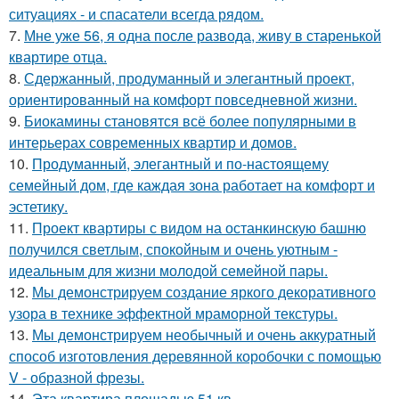
ситуациях - и спасатели всегда рядом.
7.
Мне уже 56, я одна после развода, живу в старенькой
квартире отца.
8.
Сдержанный, продуманный и элегантный проект,
ориентированный на комфорт повседневной жизни.
9.
Биокамины становятся всё более популярными в
интерьерах современных квартир и домов.
10.
Продуманный, элегантный и по-настоящему
семейный дом, где каждая зона работает на комфорт и
эстетику.
11.
Проект квартиры с видом на останкинскую башню
получился светлым, спокойным и очень уютным -
идеальным для жизни молодой семейной пары.
12.
Мы демонстрируем создание яркого декоративного
узора в технике эффектной мраморной текстуры.
13.
Мы демонстрируем необычный и очень аккуратный
способ изготовления деревянной коробочки с помощью
V - образной фрезы.
14.
Эта квартира площадью 51 кв.