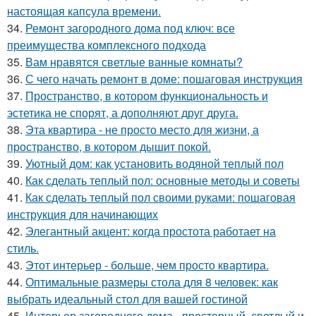
настоящая капсула времени.
34.
Ремонт загородного дома под ключ: все
преимущества комплексного подхода
35.
Вам нравятся светлые ванные комнаты?
36.
С чего начать ремонт в доме: пошаговая инструкция
37.
Пространство, в котором функциональность и
эстетика не спорят, а дополняют друг друга.
38.
Эта квартира - не просто место для жизни, а
пространство, в котором дышит покой.
39.
Уютный дом: как установить водяной теплый пол
40.
Как сделать теплый пол: основные методы и советы
41.
Как сделать теплый пол своими руками: пошаговая
инструкция для начинающих
42.
Элегантный акцент: когда простота работает на
стиль.
43.
Этот интерьер - больше, чем просто квартира.
44.
Оптимальные размеры стола для 8 человек: как
выбрать идеальный стол для вашей гостиной
45.
Интерьер загородного дома - просторный, светлый и