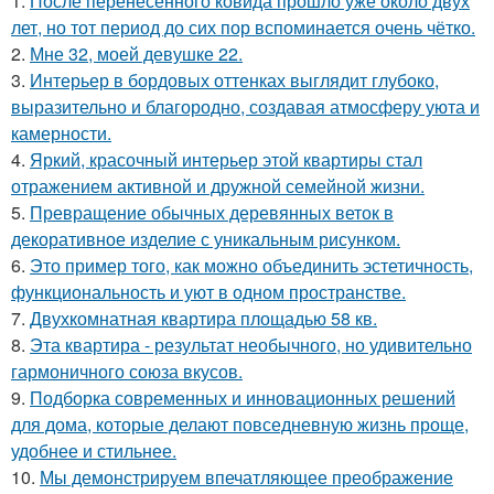
1.
После перенесённого ковида прошло уже около двух
лет, но тот период до сих пор вспоминается очень чётко.
2.
Мне 32, моей девушке 22.
3.
Интерьер в бордовых оттенках выглядит глубоко,
выразительно и благородно, создавая атмосферу уюта и
камерности.
4.
Яркий, красочный интерьер этой квартиры стал
отражением активной и дружной семейной жизни.
5.
Превращение обычных деревянных веток в
декоративное изделие с уникальным рисунком.
6.
Это пример того, как можно объединить эстетичность,
функциональность и уют в одном пространстве.
7.
Двухкомнатная квартира площадью 58 кв.
8.
Эта квартира - результат необычного, но удивительно
гармоничного союза вкусов.
9.
Подборка современных и инновационных решений
для дома, которые делают повседневную жизнь проще,
удобнее и стильнее.
10.
Мы демонстрируем впечатляющее преображение