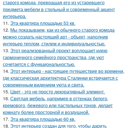
старого комода, превращая его из устаревшего
предмета мебели в стильный и современный акцент
интерьера.
11.
Эта квартира площадью 53 кв.
12.
Мы показываем, как из обычного старого комода
можно создать настоящий арт - объект, наполнив
интерьер теплом, стилем и индивидуальностью.
13.
Этот реализованный проект воплощает идею
гармоничного семейного пространства, где уют
сочетается с функциональностью.
14.
Этот интерьер - настоящее путешествие во времени,
где классическая архитектура Сталинки встречается с
современным видением уюта и света.
15.
Цвет - это не просто декоративный элемент.
16.
Светлая мебель, например в оттенках белого,
кремового, бежевого или пастельных тонов, делает
комнату более просторной и воздушной.
17.
Эта квартира площадью 60 кв.
18.
Этот интерьер создан для того, чтобы дарить