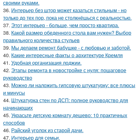
своими руками.
36.
Интерьер без штор может казаться стильным - но
только до тех пор, пока не столкнёшься с реальностью.
37.
Этот интерьер - больше, чем просто квартира.
38.
Какой размер обеденного стола вам нужен? Выбор
правильного количества стульев
39.
Мы делаем ремонт бабушке - с любовью и заботой.
40.
Какие интересные факты о архитектуре Кремля
41.
Удобная организация лоджии.
42.
Этапы ремонта в новостройке с нуля: пошаговое
руководство
43.
Можно ли наложить гипсовую штукатурку: все плюсы
и минусы
44.
Штукатурка стен по ДСП: полное руководство для
начинающих
45.
Украсьте детскую комнату дешево: 10 практичных
способов
46.
Райский уголок из старой дачи.
47.
Интерьер для семьи.