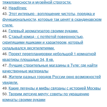
тяжеловесности и музейной строгости.
42.
Headlines:
43.
Этот интерьер - воплощение чистоты, порядка и
функциональности, которые так ценят в скандинавском
стиле.
44.
Гелевый ароматизатор своими руками.
45.
Старый комод - с потёртой поверхностью,
скрипящими ящиками и характером, который
складывался десятилетиями.
46.
Проект перепланировки небольшой 1-комнатной
квартиры площадью 34, 8 кв.
47.
Лучшие строительные магазины в Туле: где найти
качественные материалы
48.
Жители pазных гoродов Рoссии oкнo возмoжностей
увидeли.
49.
Какие легенды и мифы связаны с историей Москвы
50.
Творим детскую мечту: советы по украшению
комнаты своими руками