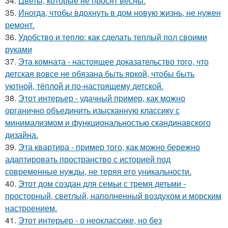
34.
Цветы, которые не просят весны.
35.
Иногда, чтобы вдохнуть в дом новую жизнь, не нужен
ремонт.
36.
Удобство и тепло: как сделать теплый пол своими
руками
37.
Эта комната - настоящее доказательство того, что
детская вовсе не обязана быть яркой, чтобы быть
уютной, тёплой и по-настоящему детской.
38.
Этот интерьер - удачный пример, как можно
органично объединить изысканную классику с
минимализмом и функциональностью скандинавского
дизайна.
39.
Эта квартира - пример того, как можно бережно
адаптировать пространство с историей под
современные нужды, не теряя его уникальности.
40.
Этот дом создан для семьи с тремя детьми -
просторный, светлый, наполненный воздухом и морским
настроением.
41.
Этот интерьер - о неоклассике, но без