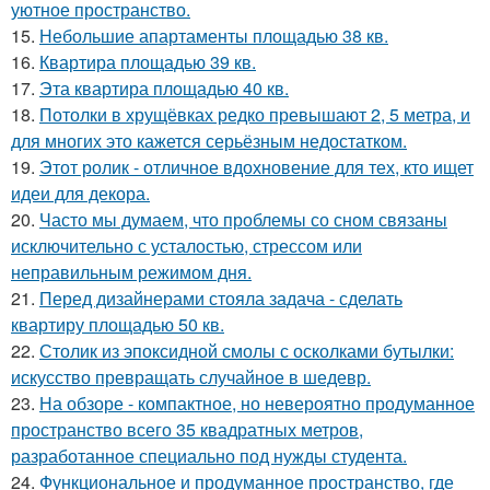
уютное пространство.
15.
Небольшие апартаменты площадью 38 кв.
16.
Квартира площадью 39 кв.
17.
Эта квартира площадью 40 кв.
18.
Потолки в хрущёвках редко превышают 2, 5 метра, и
для многих это кажется серьёзным недостатком.
19.
Этот ролик - отличное вдохновение для тех, кто ищет
идеи для декора.
20.
Часто мы думаем, что проблемы со сном связаны
исключительно с усталостью, стрессом или
неправильным режимом дня.
21.
Перед дизайнерами стояла задача - сделать
квартиру площадью 50 кв.
22.
Столик из эпоксидной смолы с осколками бутылки:
искусство превращать случайное в шедевр.
23.
На обзоре - компактное, но невероятно продуманное
пространство всего 35 квадратных метров,
разработанное специально под нужды студента.
24.
Функциональное и продуманное пространство, где