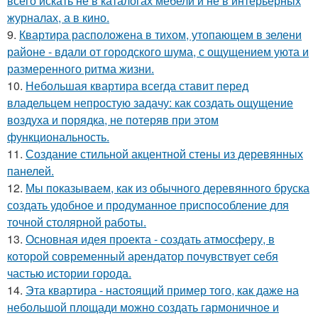
всего искать не в каталогах мебели и не в интерьерных
журналах, а в кино.
9.
Квартира расположена в тихом, утопающем в зелени
районе - вдали от городского шума, с ощущением уюта и
размеренного ритма жизни.
10.
Небольшая квартира всегда ставит перед
владельцем непростую задачу: как создать ощущение
воздуха и порядка, не потеряв при этом
функциональность.
11.
Создание стильной акцентной стены из деревянных
панелей.
12.
Мы показываем, как из обычного деревянного бруска
создать удобное и продуманное приспособление для
точной столярной работы.
13.
Основная идея проекта - создать атмосферу, в
которой современный арендатор почувствует себя
частью истории города.
14.
Эта квартира - настоящий пример того, как даже на
небольшой площади можно создать гармоничное и