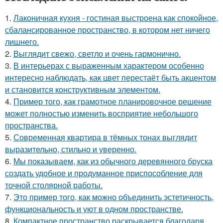
1.
Лаконичная кухня - гостиная выстроена как спокойное,
сбалансированное пространство, в котором нет ничего
лишнего.
2.
Выглядит свежо, светло и очень гармонично.
3.
В интерьерах с выраженным характером особенно
интересно наблюдать, как цвет перестаёт быть акцентом
и становится конструктивным элементом.
4.
Пример того, как грамотное планировочное решение
может полностью изменить восприятие небольшого
пространства.
5.
Современная квартира в тёмных тонах выглядит
выразительно, стильно и уверенно.
6.
Мы показываем, как из обычного деревянного бруска
создать удобное и продуманное приспособление для
точной столярной работы.
7.
Это пример того, как можно объединить эстетичность,
функциональность и уют в одном пространстве.
8.
Компактное пространство раскрывается благодаря