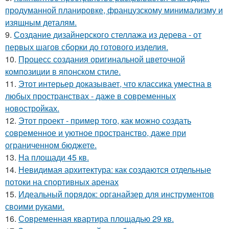
продуманной планировке, французскому минимализму и
изящным деталям.
9.
Создание дизайнерского стеллажа из дерева - от
первых шагов сборки до готового изделия.
10.
Процесс создания оригинальной цветочной
композиции в японском стиле.
11.
Этот интерьер доказывает, что классика уместна в
любых пространствах - даже в современных
новостройках.
12.
Этот проект - пример того, как можно создать
современное и уютное пространство, даже при
ограниченном бюджете.
13.
На площади 45 кв.
14.
Невидимая архитектура: как создаются отдельные
потоки на спортивных аренах
15.
Идеальный порядок: органайзер для инструментов
своими руками.
16.
Современная квартира площадью 29 кв.