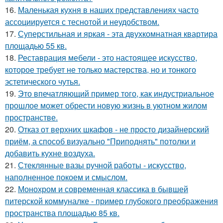
16.
Маленькая кухня в наших представлениях часто
ассоциируется с теснотой и неудобством.
17.
Суперстильная и яркая - эта двухкомнатная квартира
площадью 55 кв.
18.
Реставрация мебели - это настоящее искусство,
которое требует не только мастерства, но и тонкого
эстетического чутья.
19.
Это впечатляющий пример того, как индустриальное
прошлое может обрести новую жизнь в уютном жилом
пространстве.
20.
Отказ от верхних шкафов - не просто дизайнерский
приём, а способ визуально "Приподнять" потолки и
добавить кухне воздуха.
21.
Стеклянные вазы ручной работы - искусство,
наполненное покоем и смыслом.
22.
Монохром и современная классика в бывшей
питерской коммуналке - пример глубокого преображения
пространства площадью 85 кв.