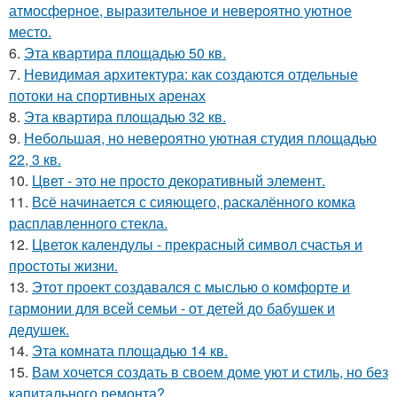
атмосферное, выразительное и невероятно уютное
место.
6.
Эта квартира площадью 50 кв.
7.
Невидимая архитектура: как создаются отдельные
потоки на спортивных аренах
8.
Эта квартира площадью 32 кв.
9.
Небольшая, но невероятно уютная студия площадью
22, 3 кв.
10.
Цвет - это не просто декоративный элемент.
11.
Всё начинается с сияющего, раскалённого комка
расплавленного стекла.
12.
Цветок календулы - прекрасный символ счастья и
простоты жизни.
13.
Этот проект создавался с мыслью о комфорте и
гармонии для всей семьи - от детей до бабушек и
дедушек.
14.
Эта комната площадью 14 кв.
15.
Вам хочется создать в своем доме уют и стиль, но без
капитального ремонта?