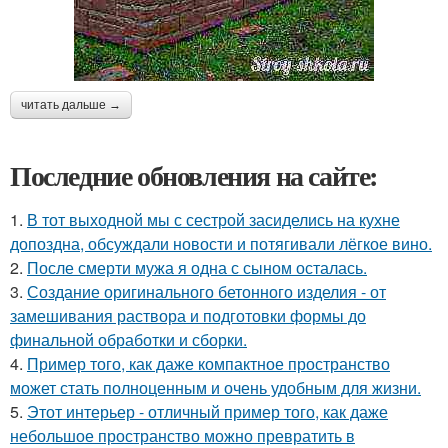
читать дальше →
Последние обновления на сайте:
1.
В тот выходной мы с сестрой засиделись на кухне
допоздна, обсуждали новости и потягивали лёгкое вино.
2.
После смерти мужа я одна с сыном осталась.
3.
Создание оригинального бетонного изделия - от
замешивания раствора и подготовки формы до
финальной обработки и сборки.
4.
Пример того, как даже компактное пространство
может стать полноценным и очень удобным для жизни.
5.
Этот интерьер - отличный пример того, как даже
небольшое пространство можно превратить в