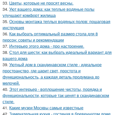
33.
Цветы, которые не просят весны.
34.
Уют вашего дома: как теплые водяные полы
улучшают комфорт жилища
35.
Основы монтажа теплых водяных полов: пошаговая
инструкция
36.
Как выбрать оптимальный размер стола для 8
персон: советы и рекомендации
37.
Интерьер этого дома - про настроение.
38.
Стол для шести: как выбрать идеальный вариант для
вашего дома
39.
Уютный дом в скандинавском стиле - идеальное
пространство, где царит свет, простота и
функциональность, а каждая деталь продумана до
мелочей.
40.
Этот интерьер - воплощение чистоты, порядка и
функциональности, которые так ценят в скандинавском
стиле.
41.
Какие музеи Москвы самые известные
42.
Замечательная кухня - гостиная в бревенчатом доме