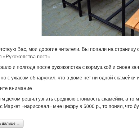
тствую Вас, мои дорогие читатели. Вы попали на страницу 
л «Рукожопства пост«.
ошло и полгода после рукожопства с кормушкой и снова зач
но с ужасом обнаружил, что в доме нет ни одной скамейки 
ите внимание
м делом решил узнать среднюю стоимость скамейки, а то мо
с Маркет «нарисовал» мне цифру в 5000 р., то понял, что б
ь дальше →