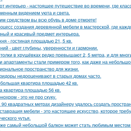
от интерьер - настоящее путешествие во времени, где клас
менным видением уюта и света.
им средством вы всю обувь в доме отмоете!
оцесс создания деревянной мебели в мастерской, где кажд
чный и красивый предмет интерьера.
хня - гостиная площадью 21, 5 кв.
ний - цвет глубины, уверенности и гармонии.
толки в хрущёвках редко превышают 2, 5 метра, и для мног
и апартаменты стали примером того, как даже на небольшо
иональное пространство для жизни.
ридоры недооценивают в старых домах часто.
большая квартира площадью 42 кв.
а квартира площадью 56 кв.
нохром - это не про скуку.
 90 квадратных метрах дизайнеру удалось создать простран
ставрация мебели - это настоящее искусство, которое требуе
ческого чутья.
же самый небольшой балкон может стать любимым местом в