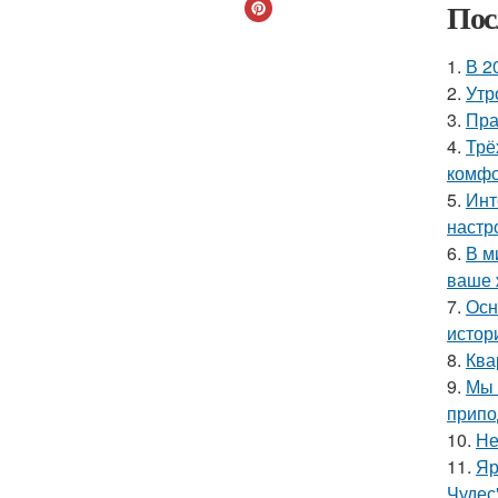
Пос
1.
В 2
2.
Утр
3.
Пра
4.
Трё
комфо
5.
Инт
настр
6.
В м
ваше 
7.
Осн
истор
8.
Ква
9.
Мы 
припо
10.
Не
11.
Яр
Чудес