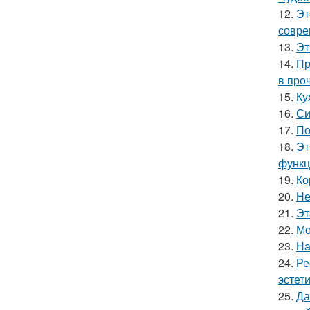
12.
Эт
совре
13.
Эт
14.
Пр
в про
15.
Ку
16.
Си
17.
По
18.
Эт
функц
19.
Ко
20.
Не
21.
Эт
22.
Мо
23.
На
24.
Ре
эстети
25.
Да