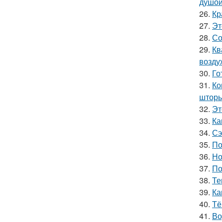
душой
26.
Кр
27.
Эт
28.
Со
29.
Кв
возду
30.
Го
31.
Ко
шторы
32.
Эт
33.
Ка
34.
Сэ
35.
По
36.
Но
37.
По
38.
Те
39.
Ка
40.
Тё
41.
Во