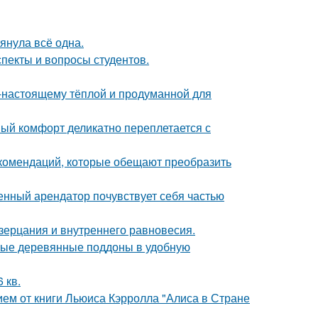
тянула всё одна.
спекты и вопросы студентов.
о-настоящему тёплой и продуманной для
ный комфорт деликатно переплетается с
екомендаций, которые обещают преобразить
менный арендатор почувствует себя частью
озерцания и внутреннего равновесия.
ные деревянные поддоны в удобную
 кв.
ем от книги Льюиса Кэрролла "Алиса в Стране