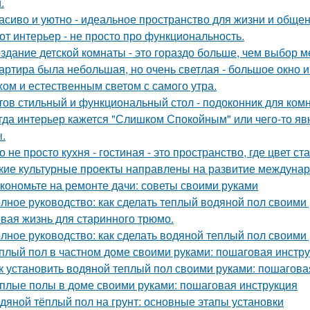
.
асиво и уютно - идеальное пространство для жизни и общен
от интерьер - не просто про функциональность.
здание детской комнаты - это гораздо больше, чем выбор м
артира была небольшая, но очень светлая - большое окно 
хом и естественным светом с самого утра.
тов стильный и функциональный стол - подоконник для ком
гда интерьер кажется "Слишком Спокойным" или чего-то явн
.
о не просто кухня - гостиная - это пространство, где цвет с
кие культурные проекты направлены на развитие междунар
кономьте на ремонте дачи: советы своими руками
лное руководство: как сделать теплый водяной пол своими
вая жизнь для старинного трюмо.
лное руководство: как сделать водяной теплый пол своими
плый пол в частном доме своими руками: пошаговая инстр
к установить водяной теплый пол своими руками: пошагова
плые полы в доме своими руками: пошаговая инструкция
дяной тёплый пол на грунт: основные этапы установки