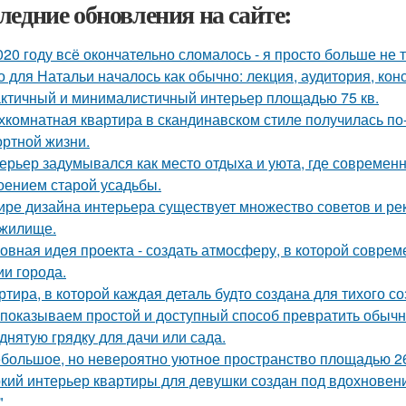
ледние обновления на сайте:
020 году всё окончательно сломалось - я просто больше не 
о для Натальи началось как обычно: лекция, аудитория, кон
ктичный и минималистичный интерьер площадью 75 кв.
хкомнатная квартира в скандинавском стиле получилась п
ртной жизни.
ерьер задумывался как место отдыха и уюта, где современ
оением старой усадьбы.
ире дизайна интерьера существует множество советов и р
жилище.
овная идея проекта - создать атмосферу, в которой совре
ии города.
ртира, в которой каждая деталь будто создана для тихого с
показываем простой и доступный способ превратить обыч
днятую грядку для дачи или сада.
большое, но невероятно уютное пространство площадью 26
кий интерьер квартиры для девушки создан под вдохновени
".