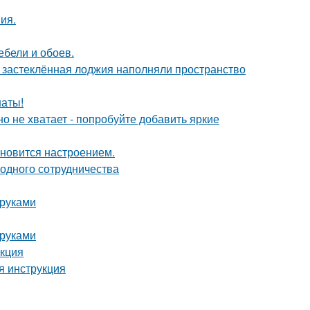
ия.
ебели и обоев.
и застеклённая лоджия наполняли пространство
наты!
о не хватает - попробуйте добавить яркие
тановится настроением.
одного сотрудничества
 руками
 руками
укция
я инструкция