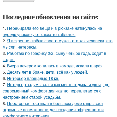
Последние обновления на сайте:
1.
Перебирала его вещи и в рюкзаке наткнулась на
пустую упаковку от каких-то таблеток.
2.
Я искренне люблю своего мужа - его как человека, его
мысли, интересы.
3.
Работаю по графику 2/2, сыну четыре года, ходит в
садик.
4.
Вчера вечером копалась в комоде, искала шарф.
5.
Десять лет в браке, дети, всё как у людей.
6.
Интерьер площадью 18 кв.
7.
Интерьер задумывался как место отдыха и уюта, где
современный комфорт деликатно переплетается с
настроением старой усадьбы.
8.
Просторная гостиная в большом доме открывает
огромные возможности для создания эффектного и
комфортного интерьера.