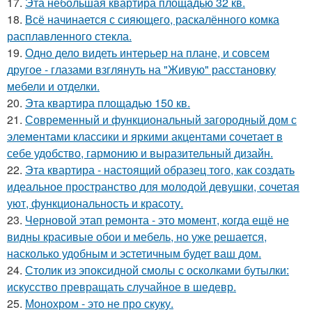
17.
Эта небольшая квартира площадью 32 кв.
18.
Всё начинается с сияющего, раскалённого комка
расплавленного стекла.
19.
Одно дело видеть интерьер на плане, и совсем
другое - глазами взглянуть на "Живую" расстановку
мебели и отделки.
20.
Эта квартира площадью 150 кв.
21.
Современный и функциональный загородный дом с
элементами классики и яркими акцентами сочетает в
себе удобство, гармонию и выразительный дизайн.
22.
Эта квартира - настоящий образец того, как создать
идеальное пространство для молодой девушки, сочетая
уют, функциональность и красоту.
23.
Черновой этап ремонта - это момент, когда ещё не
видны красивые обои и мебель, но уже решается,
насколько удобным и эстетичным будет ваш дом.
24.
Столик из эпоксидной смолы с осколками бутылки:
искусство превращать случайное в шедевр.
25.
Монохром - это не про скуку.