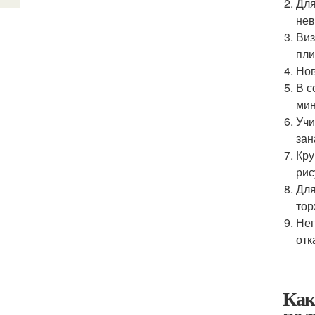
Для
нев
Виз
пли
Нов
В с
мин
Учи
зан
Кру
рис
Для
тор
Неп
отк
Как