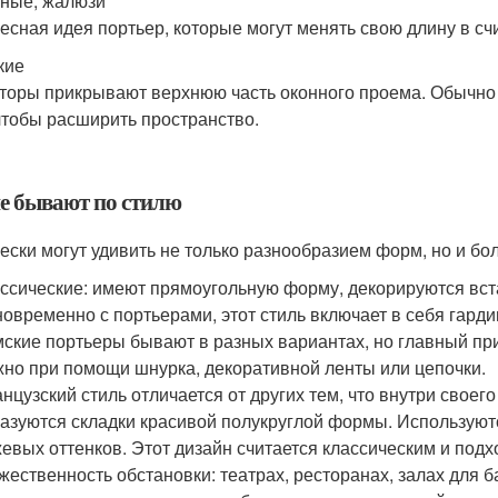
ные, жалюзи
есная идея портьер, которые могут менять свою длину в сч
кие
торы прикрывают верхнюю часть оконного проема. Обычно
 чтобы расширить пространство.
е бывают по стилю
ески могут удивить не только разнообразием форм, но и б
ссические: имеют прямоугольную форму, декорируются вс
овременно с портьерами, этот стиль включает в себя гард
ские портьеры бывают в разных вариантах, но главный при
но при помощи шнурка, декоративной ленты или цепочки.
нцузский стиль отличается от других тем, что внутри своег
азуются складки красивой полукруглой формы. Используютс
евых оттенков. Этот дизайн считается классическим и под
жественность обстановки: театрах, ресторанах, залах для б