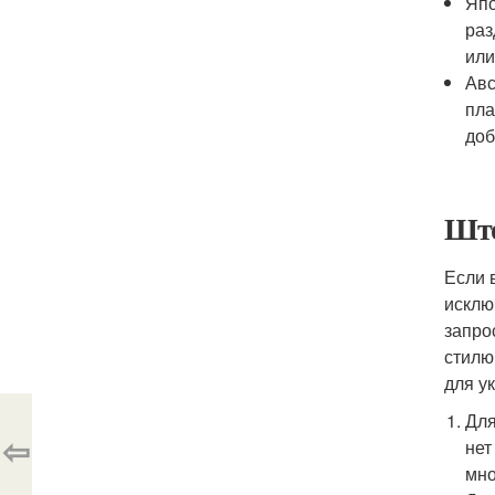
Япо
раз
или
Авс
пла
доб
Што
Если 
исклю
запро
стилю
для у
Для
⇦
нет
мно