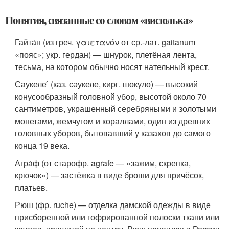
Понятия, связанные со словом «висюлька»
Гайта́н (из греч. γαιετανόν от ср.-лат. gaitanum
«пояс»; укр. гердан) — шнурок, плетёная лента,
тесьма, на котором обычно носят нательный крест.
Саукеле ́ (каз. сәукеле, кирг. шөкүлө) — высокий
конусообразный головной убор, высотой около 70
сантиметров, украшенный серебряными и золотыми
монетами, жемчугом и кораллами, один из древних
головных уборов, бытовавший у казахов до самого
конца 19 века.
Агра́ф (от старофр. agrafe — «зажим, скрепка,
крючок») — застёжка в виде броши для причёсок,
платьев.
Рюш (фр. ruche) — отделка дамской одежды в виде
присборенной или гофрированной полоски ткани или