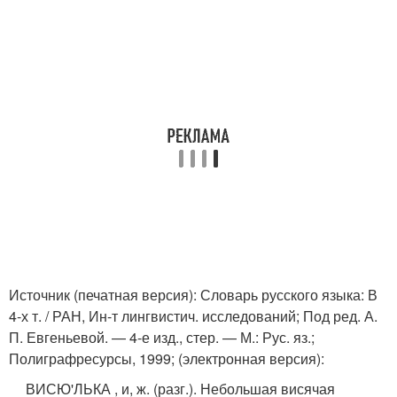
Источник (печатная версия): Словарь русского языка: В
4-х т. / РАН, Ин-т лингвистич. исследований; Под ред. А.
П. Евгеньевой. — 4-е изд., стер. — М.: Рус. яз.;
Полиграфресурсы, 1999; (электронная версия):
ВИСЮ'ЛЬКА , и, ж. (разг.). Небольшая висячая