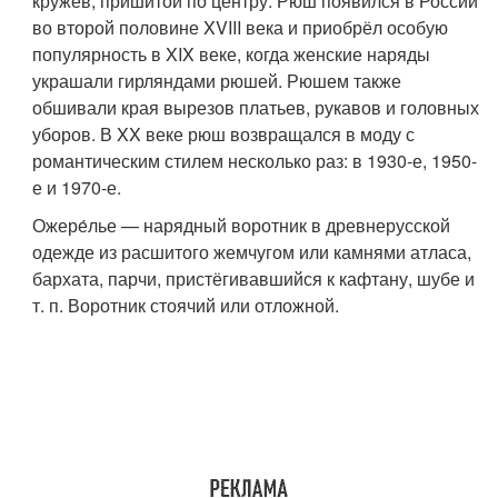
кружев, пришитой по центру. Рюш появился в России
во второй половине XVIII века и приобрёл особую
популярность в XIX веке, когда женские наряды
украшали гирляндами рюшей. Рюшем также
обшивали края вырезов платьев, рукавов и головных
уборов. В XX веке рюш возвращался в моду с
романтическим стилем несколько раз: в 1930-е, 1950-
е и 1970-е.
Ожере́лье — нарядный воротник в древнерусской
одежде из расшитого жемчугом или камнями атласа,
бархата, парчи, пристёгивавшийся к кафтану, шубе и
т. п. Воротник стоячий или отложной.