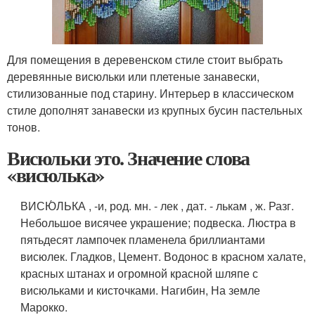
Для помещения в деревенском стиле стоит выбрать
деревянные висюльки или плетеные занавески,
стилизованные под старину. Интерьер в классическом
стиле дополнят занавески из крупных бусин пастельных
тонов.
Висюльки это. Значение слова
«висюлька»
ВИСЮ́ЛЬКА , -и, род. мн. - лек , дат. - лькам , ж. Разг.
Небольшое висячее украшение; подвеска. Люстра в
пятьдесят лампочек пламенела бриллиантами
висюлек. Гладков, Цемент. Водонос в красном халате,
красных штанах и огромной красной шляпе с
висюльками и кисточками. Нагибин, На земле
Марокко.