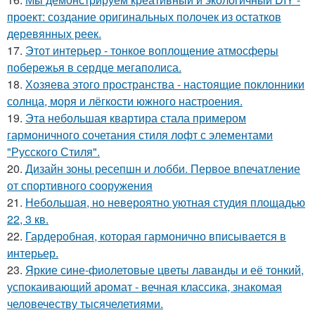
проект: создание оригинальных полочек из остатков
деревянных реек.
17.
Этот интерьер - тонкое воплощение атмосферы
побережья в сердце мегаполиса.
18.
Хозяева этого пространства - настоящие поклонники
солнца, моря и лёгкости южного настроения.
19.
Эта небольшая квартира стала примером
гармоничного сочетания стиля лофт с элементами
"Русского Стиля".
20.
Дизайн зоны ресепшн и лобби. Первое впечатление
от спортивного сооружения
21.
Небольшая, но невероятно уютная студия площадью
22, 3 кв.
22.
Гардеробная, которая гармонично вписывается в
интерьер.
23.
Яркие сине-фиолетовые цветы лаванды и её тонкий,
успокаивающий аромат - вечная классика, знакомая
человечеству тысячелетиями.