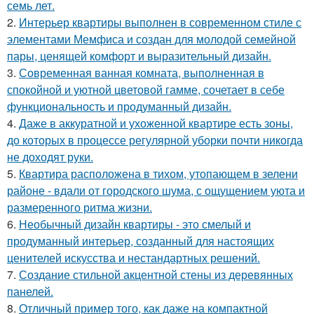
семь лет.
2.
Интерьер квартиры выполнен в современном стиле с
элементами Мемфиса и создан для молодой семейной
пары, ценящей комфорт и выразительный дизайн.
3.
Современная ванная комната, выполненная в
спокойной и уютной цветовой гамме, сочетает в себе
функциональность и продуманный дизайн.
4.
Даже в аккуратной и ухоженной квартире есть зоны,
до которых в процессе регулярной уборки почти никогда
не доходят руки.
5.
Квартира расположена в тихом, утопающем в зелени
районе - вдали от городского шума, с ощущением уюта и
размеренного ритма жизни.
6.
Необычный дизайн квартиры - это смелый и
продуманный интерьер, созданный для настоящих
ценителей искусства и нестандартных решений.
7.
Создание стильной акцентной стены из деревянных
панелей.
8.
Отличный пример того, как даже на компактной