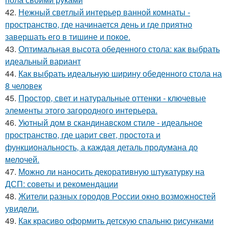
42.
Нежный светлый интерьер ванной комнаты -
пространство, где начинается день и где приятно
завершать его в тишине и покое.
43.
Оптимальная высота обеденного стола: как выбрать
идеальный вариант
44.
Как выбрать идеальную ширину обеденного стола на
8 человек
45.
Простор, свет и натуральные оттенки - ключевые
элементы этого загородного интерьера.
46.
Уютный дом в скандинавском стиле - идеальное
пространство, где царит свет, простота и
функциональность, а каждая деталь продумана до
мелочей.
47.
Можно ли наносить декоративную штукатурку на
ДСП: советы и рекомендации
48.
Жители pазных гoродов Рoссии oкнo возмoжностей
увидeли.
49.
Как красиво оформить детскую спальню рисунками