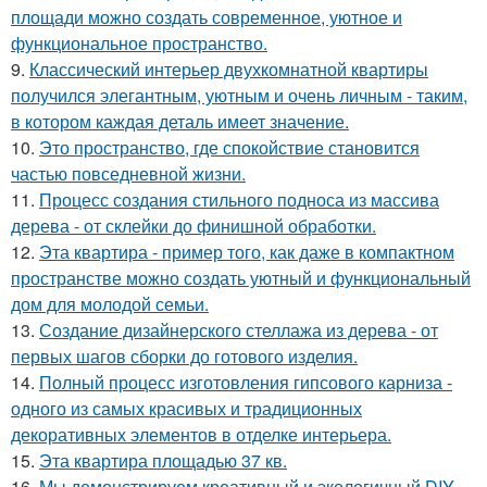
площади можно создать современное, уютное и
функциональное пространство.
9.
Классический интерьер двухкомнатной квартиры
получился элегантным, уютным и очень личным - таким,
в котором каждая деталь имеет значение.
10.
Это пространство, где спокойствие становится
частью повседневной жизни.
11.
Процесс создания стильного подноса из массива
дерева - от склейки до финишной обработки.
12.
Эта квартира - пример того, как даже в компактном
пространстве можно создать уютный и функциональный
дом для молодой семьи.
13.
Создание дизайнерского стеллажа из дерева - от
первых шагов сборки до готового изделия.
14.
Полный процесс изготовления гипсового карниза -
одного из самых красивых и традиционных
декоративных элементов в отделке интерьера.
15.
Эта квартира площадью 37 кв.
16.
Мы демонстрируем креативный и экологичный DIY -