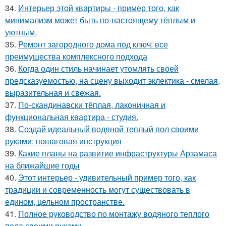
34.
Интерьер этой квартиры - пример того, как
минимализм может быть по-настоящему тёплым и
уютным.
35.
Ремонт загородного дома под ключ: все
преимущества комплексного подхода
36.
Когда один стиль начинает утомлять своей
предсказуемостью, на сцену выходит эклектика - смелая,
выразительная и свежая.
37.
По-скандинавски тёплая, лаконичная и
функциональная квартира - студия.
38.
Создай идеальный водяной теплый пол своими
руками: пошаговая инструкция
39.
Какие планы на развитие инфраструктуры Арзамаса
на ближайшие годы
40.
Этот интерьер - удивительный пример того, как
традиции и современность могут существовать в
едином, цельном пространстве.
41.
Полное руководство по монтажу водяного теплого
пола своими руками