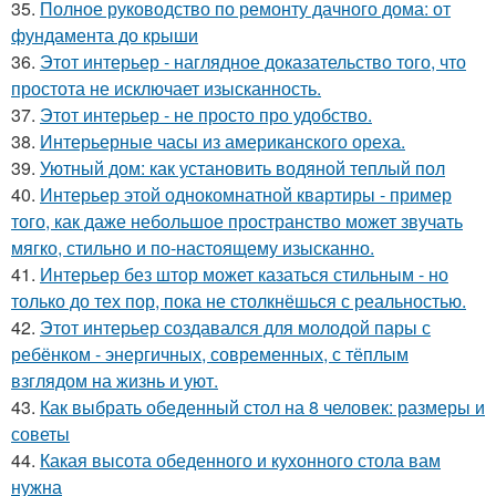
35.
Полное руководство по ремонту дачного дома: от
фундамента до крыши
36.
Этот интерьер - наглядное доказательство того, что
простота не исключает изысканность.
37.
Этот интерьер - не просто про удобство.
38.
Интерьерные часы из американского ореха.
39.
Уютный дом: как установить водяной теплый пол
40.
Интерьер этой однокомнатной квартиры - пример
того, как даже небольшое пространство может звучать
мягко, стильно и по-настоящему изысканно.
41.
Интерьер без штор может казаться стильным - но
только до тех пор, пока не столкнёшься с реальностью.
42.
Этот интерьер создавался для молодой пары с
ребёнком - энергичных, современных, с тёплым
взглядом на жизнь и уют.
43.
Как выбрать обеденный стол на 8 человек: размеры и
советы
44.
Какая высота обеденного и кухонного стола вам
нужна