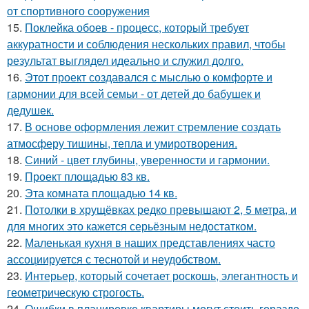
от спортивного сооружения
15.
Поклейка обоев - процесс, который требует
аккуратности и соблюдения нескольких правил, чтобы
результат выглядел идеально и служил долго.
16.
Этот проект создавался с мыслью о комфорте и
гармонии для всей семьи - от детей до бабушек и
дедушек.
17.
В основе оформления лежит стремление создать
атмосферу тишины, тепла и умиротворения.
18.
Синий - цвет глубины, уверенности и гармонии.
19.
Проект площадью 83 кв.
20.
Эта комната площадью 14 кв.
21.
Потолки в хрущёвках редко превышают 2, 5 метра, и
для многих это кажется серьёзным недостатком.
22.
Маленькая кухня в наших представлениях часто
ассоциируется с теснотой и неудобством.
23.
Интерьер, который сочетает роскошь, элегантность и
геометрическую строгость.
24.
Ошибки в планировке квартиры могут стоить гораздо