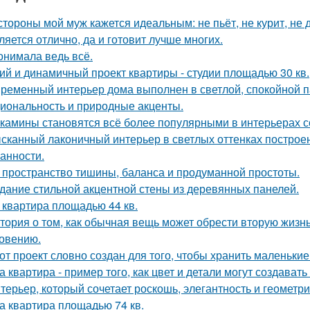
стороны мой муж кажется идеальным: не пьёт, не курит, не 
ляется отлично, да и готовит лучше многих.
онимала ведь всё.
ий и динамичный проект квартиры - студии площадью 30 кв.
ременный интерьер дома выполнен в светлой, спокойной па
иональность и природные акценты.
камины становятся всё более популярными в интерьерах с
сканный лаконичный интерьер в светлых оттенках построен
анности.
 пространство тишины, баланса и продуманной простоты.
дание стильной акцентной стены из деревянных панелей.
 квартира площадью 44 кв.
тория о том, как обычная вещь может обрести вторую жизн
овению.
от проект словно создан для того, чтобы хранить маленьк
а квартира - пример того, как цвет и детали могут создав
терьер, который сочетает роскошь, элегантность и геометри
а квартира площадью 74 кв.