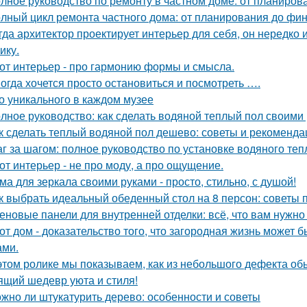
лное руководство по ремонту в частном доме: от планиро
лный цикл ремонта частного дома: от планирования до фи
гда архитектор проектирует интерьер для себя, он нередко 
ику.
от интерьер - про гармонию формы и смысла.
огда хочется просто остановиться и посмотреть ….
о уникального в каждом музее
лное руководство: как сделать водяной теплый пол своими
к сделать теплый водяной пол дешево: советы и рекоменда
г за шагом: полное руководство по установке водяного теп
от интерьер - не про моду, а про ощущение.
ма для зеркала своими руками - просто, стильно, с душой!
к выбрать идеальный обеденный стол на 8 персон: советы 
еновые панели для внутренней отделки: всё, что вам нужно
от дом - доказательство того, что загородная жизнь может 
ами.
этом ролике мы показываем, как из небольшого дефекта обы
ящий шедевр уюта и стиля!
жно ли штукатурить дерево: особенности и советы