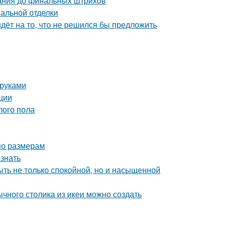
вания до финальных штрихов
нальной отделки
идёт на то, что не решился бы предложить
 руками
ции
лого пола
по размерам
 знать
быть не только спокойной, но и насыщенной
чного столика из икеи можно создать