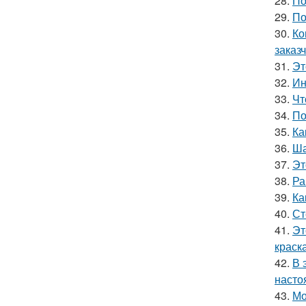
28.
По
29.
По
30.
Ко
заказч
31.
Эт
32.
Ин
33.
Чт
34.
По
35.
Ка
36.
Ша
37.
Эт
38.
Ра
39.
Ка
40.
Ст
41.
Эт
краск
42.
В 
насто
43.
Мо