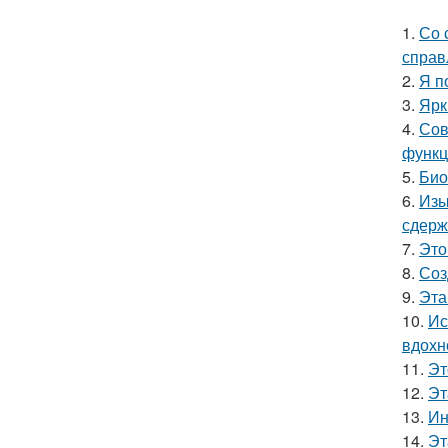
1.
Со 
справ
2.
Я п
3.
Ярк
4.
Сов
функц
5.
Био
6.
Изы
сдерж
7.
Это
8.
Соз
9.
Эта
10.
Ис
вдохн
11.
Эт
12.
Эт
13.
Ин
14.
Эт