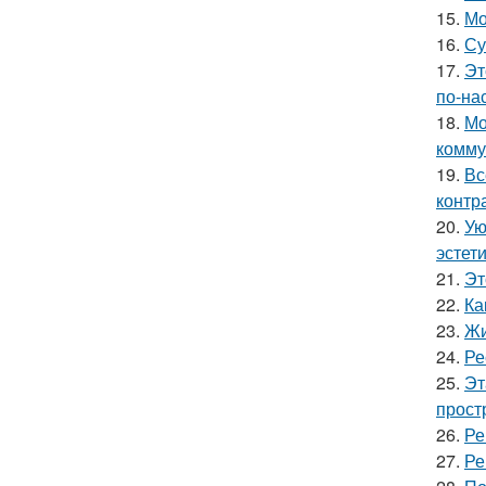
15.
Мо
16.
Су
17.
Эт
по-на
18.
Мо
комму
19.
Вс
контр
20.
Ую
эстети
21.
Эт
22.
Ка
23.
Жи
24.
Ре
25.
Эт
прост
26.
Ре
27.
Ре