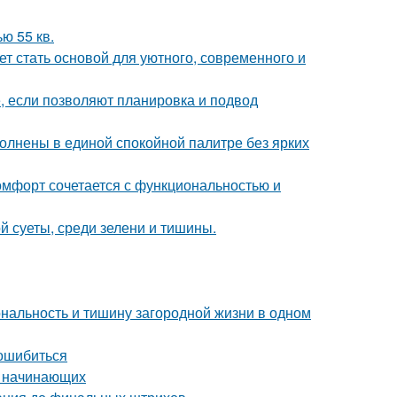
ю 55 кв.
ет стать основой для уютного, современного и
е, если позволяют планировка и подвод
олнены в единой спокойной палитре без ярких
комфорт сочетается с функциональностью и
й суеты, среди зелени и тишины.
иональность и тишину загородной жизни в одном
 ошибиться
я начинающих