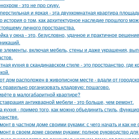
нохром - это не про скуку.
перстильная и яркая - эта двухкомнатная квартира площадь
о история о том, как архитектурное наследие прошлого мож
стоящему личного пространства.
йка у окна - это, безусловно, удачное и практичное решени
никаций.
е элементы, включая мебель, стены и даже украшения, вып
астов.
тная кухня в скандинавском стиле - это пространство, где 
кой.
от дом расположен в живописном месте - вдали от городско
к правильно организовать кладовую: пошагово.
вёте в малогабаритной квартире?
ставрация антикварной мебели - это больше, чем ремонт.
а кухня - пример того, как можно объединить стиль, функц
ранстве.
монт в частном доме своими руками: с чего начать и как не
монт в своем доме своими руками: полное руководство дл