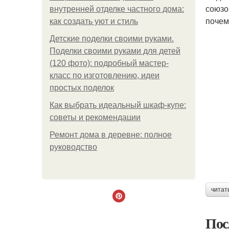
союзо
внутренней отделке частного дома:
почем
как создать уют и стиль
Детские поделки своими руками.
Поделки своими руками для детей
(120 фото): подробный мастер-
класс по изготовлению, идеи
простых поделок
Как выбрать идеальный шкаф-купе:
советы и рекомендации
Ремонт дома в деревне: полное
руководство
читат
Пос