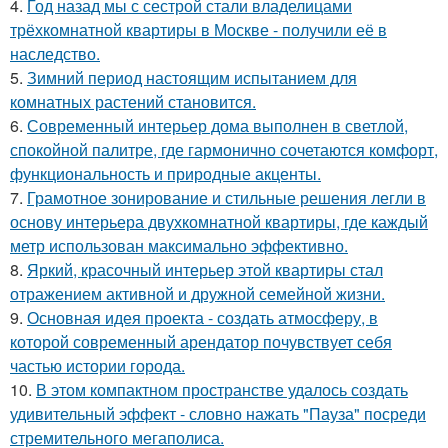
4.
Год назад мы с сестрой стали владелицами
трёхкомнатной квартиры в Москве - получили её в
наследство.
5.
Зимний период настоящим испытанием для
комнатных растений становится.
6.
Современный интерьер дома выполнен в светлой,
спокойной палитре, где гармонично сочетаются комфорт,
функциональность и природные акценты.
7.
Грамотное зонирование и стильные решения легли в
основу интерьера двухкомнатной квартиры, где каждый
метр использован максимально эффективно.
8.
Яркий, красочный интерьер этой квартиры стал
отражением активной и дружной семейной жизни.
9.
Основная идея проекта - создать атмосферу, в
которой современный арендатор почувствует себя
частью истории города.
10.
В этом компактном пространстве удалось создать
удивительный эффект - словно нажать "Пауза" посреди
стремительного мегаполиса.