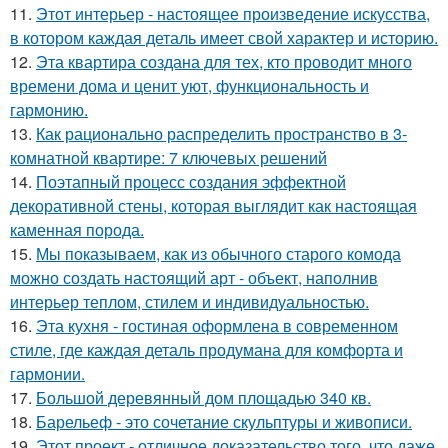
11.
Этот интерьер - настоящее произведение искусства,
в котором каждая деталь имеет свой характер и историю.
12.
Эта квартира создана для тех, кто проводит много
времени дома и ценит уют, функциональность и
гармонию.
13.
Как рационально распределить пространство в 3-
комнатной квартире: 7 ключевых решений
14.
Поэтапный процесс создания эффектной
декоративной стены, которая выглядит как настоящая
каменная порода.
15.
Мы показываем, как из обычного старого комода
можно создать настоящий арт - объект, наполнив
интерьер теплом, стилем и индивидуальностью.
16.
Эта кухня - гостиная оформлена в современном
стиле, где каждая деталь продумана для комфорта и
гармонии.
17.
Большой деревянный дом площадью 340 кв.
18.
Барельеф - это сочетание скульптуры и живописи.
19.
Этот проект - отличное доказательство того, что даже