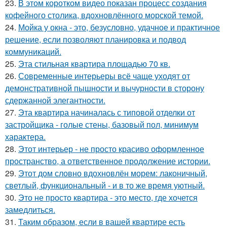
23.
В этом коротком видео показан процесс создания
кофейного столика, вдохновлённого морской темой.
24.
Мойка у окна - это, безусловно, удачное и практичное
решение, если позволяют планировка и подвод
коммуникаций.
25.
Эта стильная квартира площадью 70 кв.
26.
Современные интерьеры всё чаще уходят от
демонстративной пышности и вычурности в сторону
сдержанной элегантности.
27.
Эта квартира начиналась с типовой отделки от
застройщика - голые стены, базовый пол, минимум
характера.
28.
Этот интерьер - не просто красиво оформленное
пространство, а ответственное продолжение истории.
29.
Этот дом словно вдохновлён морем: лаконичный,
светлый, функциональный - и в то же время уютный.
30.
Это не просто квартира - это место, где хочется
замедлиться.
31.
Таким образом, если в вашей квартире есть