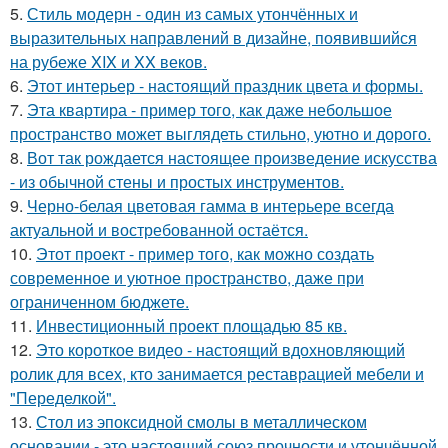
5.
Стиль модерн - один из самых утончённых и
выразительных направлений в дизайне, появившийся
на рубеже XIX и XX веков.
6.
Этот интерьер - настоящий праздник цвета и формы.
7.
Эта квартира - пример того, как даже небольшое
пространство может выглядеть стильно, уютно и дорого.
8.
Вот так рождается настоящее произведение искусства
- из обычной стены и простых инструментов.
9.
Черно-белая цветовая гамма в интерьере всегда
актуальной и востребованной остаётся.
10.
Этот проект - пример того, как можно создать
современное и уютное пространство, даже при
ограниченном бюджете.
11.
Инвестиционный проект площадью 85 кв.
12.
Это короткое видео - настоящий вдохновляющий
ролик для всех, кто занимается реставрацией мебели и
"Переделкой".
13.
Стол из эпоксидной смолы в металлическом
основании - это настоящий союз прочности и утончённой