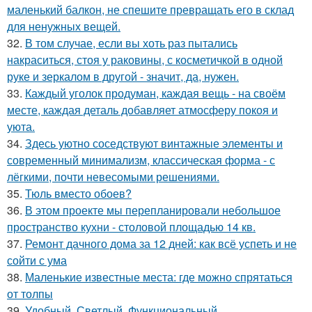
маленький балкон, не спешите превращать его в склад
для ненужных вещей.
32.
В том случае, если вы хоть раз пытались
накраситься, стоя у раковины, с косметичкой в одной
руке и зеркалом в другой - значит, да, нужен.
33.
Каждый уголок продуман, каждая вещь - на своём
месте, каждая деталь добавляет атмосферу покоя и
уюта.
34.
Здесь уютно соседствуют винтажные элементы и
современный минимализм, классическая форма - с
лёгкими, почти невесомыми решениями.
35.
Тюль вместо обоев?
36.
В этом проекте мы перепланировали небольшое
пространство кухни - столовой площадью 14 кв.
37.
Ремонт дачного дома за 12 дней: как всё успеть и не
сойти с ума
38.
Маленькие известные места: где можно спрятаться
от толпы
39.
Удобный. Светлый. Функциональный.