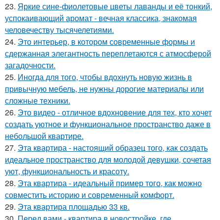
23.
Яркие сине-фиолетовые цветы лаванды и её тонкий,
успокаивающий аромат - вечная классика, знакомая
человечеству тысячелетиями.
24.
Это интерьер, в котором современные формы и
сдержанная элегантность переплетаются с атмосферой
загадочности.
25.
Иногда для того, чтобы вдохнуть новую жизнь в
привычную мебель, не нужны дорогие материалы или
сложные техники.
26.
Это видео - отличное вдохновение для тех, кто хочет
создать уютное и функциональное пространство даже в
небольшой квартире.
27.
Эта квартира - настоящий образец того, как создать
идеальное пространство для молодой девушки, сочетая
уют, функциональность и красоту.
28.
Эта квартира - идеальный пример того, как можно
совместить историю и современный комфорт.
29.
Эта квартира площадью 33 кв.
30.
Перед вами - квартира в новостройке, где