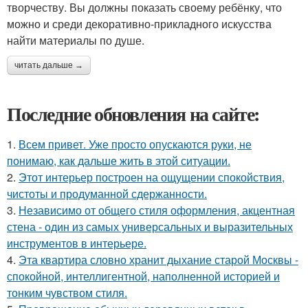
творчеству. Вы должны показать своему ребёнку, что
можно и среди декоративно-прикладного искусства
найти материалы по душе.
читать дальше →
Последние обновления на сайте:
1.
Всем привет. Уже просто опускаются руки, не
понимаю, как дальше жить в этой ситуации.
2.
Этот интерьер построен на ощущении спокойствия,
чистоты и продуманной сдержанности.
3.
Независимо от общего стиля оформления, акцентная
стена - один из самых универсальных и выразительных
инструментов в интерьере.
4.
Эта квартира словно хранит дыхание старой Москвы -
спокойной, интеллигентной, наполненной историей и
тонким чувством стиля.