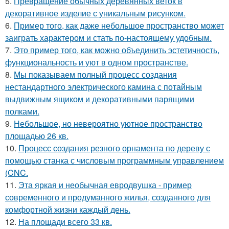
5.
Превращение обычных деревянных веток в
декоративное изделие с уникальным рисунком.
6.
Пример того, как даже небольшое пространство может
заиграть характером и стать по-настоящему удобным.
7.
Это пример того, как можно объединить эстетичность,
функциональность и уют в одном пространстве.
8.
Мы показываем полный процесс создания
нестандартного электрического камина с потайным
выдвижным ящиком и декоративными парящими
полками.
9.
Небольшое, но невероятно уютное пространство
площадью 26 кв.
10.
Процесс создания резного орнамента по дереву с
помощью станка с числовым программным управлением
(CNC.
11.
Эта яркая и необычная евродвушка - пример
современного и продуманного жилья, созданного для
комфортной жизни каждый день.
12.
На площади всего 33 кв.