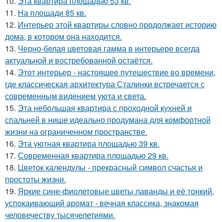
10.
Эта квартира площадью 53 кв.
11.
На площади 85 кв.
12.
Интерьер этой квартиры словно продолжает историю
дома, в котором она находится.
13.
Черно-белая цветовая гамма в интерьере всегда
актуальной и востребованной остаётся.
14.
Этот интерьер - настоящее путешествие во времени,
где классическая архитектура Сталинки встречается с
современным видением уюта и света.
15.
Эта небольшая квартира с проходной кухней и
спальней в нише идеально продумана для комфортной
жизни на ограниченном пространстве.
16.
Эта уютная квартира площадью 39 кв.
17.
Современная квартира площадью 29 кв.
18.
Цветок календулы - прекрасный символ счастья и
простоты жизни.
19.
Яркие сине-фиолетовые цветы лаванды и её тонкий,
успокаивающий аромат - вечная классика, знакомая
человечеству тысячелетиями.