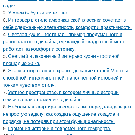
садик.
2.
У моей бабушки живёт пёс.
3.
Интерьер в стиле американской классики сочетает в
себе сдержанную элегантность, комфорт и практичность.
4.
Светлая кухня - гостиная - пример продуманного и
рационального дизайна, где каждый квадратный метр
работает на комфорт и эстетику.
5.
Светлый и лаконичный интерьер кухни - гостиной
площадью 20 кв.
6.
Эта квартира словно хранит дыхание старой Москвы -
спокойной, интеллигентной, наполненной историей и
тонким чувством стиля.
7.
Уютное пространство, в котором личные истории
семьи нашли отражение в дизайне.
8.
Небольшая квартира всегда ставит перед владельцем
непростую задачу: как создать ощущение воздуха и
порядка, не потеряв при этом функциональность.
9.
Гармония истории и современного комфорта.