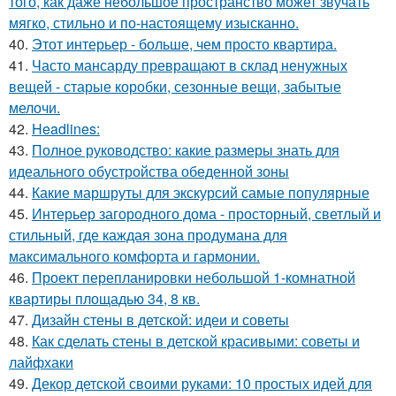
того, как даже небольшое пространство может звучать
мягко, стильно и по-настоящему изысканно.
40.
Этот интерьер - больше, чем просто квартира.
41.
Часто мансарду превращают в склад ненужных
вещей - старые коробки, сезонные вещи, забытые
мелочи.
42.
Headlines:
43.
Полное руководство: какие размеры знать для
идеального обустройства обеденной зоны
44.
Какие маршруты для экскурсий самые популярные
45.
Интерьер загородного дома - просторный, светлый и
стильный, где каждая зона продумана для
максимального комфорта и гармонии.
46.
Проект перепланировки небольшой 1-комнатной
квартиры площадью 34, 8 кв.
47.
Дизайн стены в детской: идеи и советы
48.
Как сделать стены в детской красивыми: советы и
лайфхаки
49.
Декор детской своими руками: 10 простых идей для