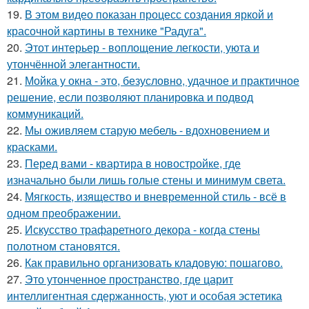
19.
В этом видео показан процесс создания яркой и
красочной картины в технике "Радуга".
20.
Этот интерьер - воплощение легкости, уюта и
утончённой элегантности.
21.
Мойка у окна - это, безусловно, удачное и практичное
решение, если позволяют планировка и подвод
коммуникаций.
22.
Мы оживляем старую мебель - вдохновением и
красками.
23.
Перед вами - квартира в новостройке, где
изначально были лишь голые стены и минимум света.
24.
Мягкость, изящество и вневременной стиль - всё в
одном преображении.
25.
Искусство трафаретного декора - когда стены
полотном становятся.
26.
Как правильно организовать кладовую: пошагово.
27.
Это утонченное пространство, где царит
интеллигентная сдержанность, уют и особая эстетика