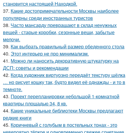
становится настоящей Находкой.
37.
Какие достопримечательности Москвы наиболее
популярны среди иностранных туристов
38.
Часто мансарду превращают в склад ненужных
вещей - старые коробки, сезонные вещи, забытые
мелочи.
39.
Как выбрать правильный размер обеденного стола
40.
Этот интерьер не про минимализм.
41.
Можно ли наносить декоративную штукатурку на
ДСП: советы и рекомендации
42.
Когда художник виртуозно передаёт текстуру шёлка
… но рисует кошку так, будто видел её однажды - и то в
темноте.
43.
Проект перепланировки небольшой 1-комнатной
квартиры площадью 34, 8 кв.
44.
Какие уникальные библиотеки Москвы предлагают
редкие книги
45.
Коричневый с голубым в постельных тонах - это
невероятно тёпкое и одновременно свежее сочетание.