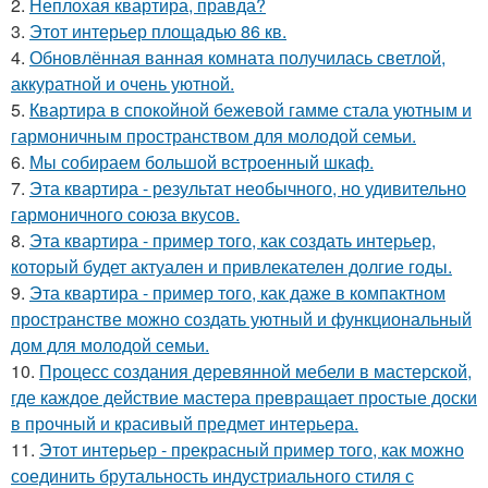
2.
Неплохая квартира, правда?
3.
Этот интерьер площадью 86 кв.
4.
Обновлённая ванная комната получилась светлой,
аккуратной и очень уютной.
5.
Квартира в спокойной бежевой гамме стала уютным и
гармоничным пространством для молодой семьи.
6.
Мы собираем большой встроенный шкаф.
7.
Эта квартира - результат необычного, но удивительно
гармоничного союза вкусов.
8.
Эта квартира - пример того, как создать интерьер,
который будет актуален и привлекателен долгие годы.
9.
Эта квартира - пример того, как даже в компактном
пространстве можно создать уютный и функциональный
дом для молодой семьи.
10.
Процесс создания деревянной мебели в мастерской,
где каждое действие мастера превращает простые доски
в прочный и красивый предмет интерьера.
11.
Этот интерьер - прекрасный пример того, как можно
соединить брутальность индустриального стиля с