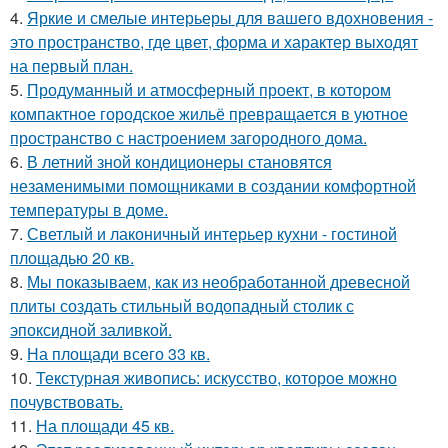
4.
Яркие и смелые интерьеры для вашего вдохновения -
это пространство, где цвет, форма и характер выходят
на первый план.
5.
Продуманный и атмосферный проект, в котором
компактное городское жильё превращается в уютное
пространство с настроением загородного дома.
6.
В летний зной кондиционеры становятся
незаменимыми помощниками в создании комфортной
температуры в доме.
7.
Светлый и лаконичный интерьер кухни - гостиной
площадью 20 кв.
8.
Мы показываем, как из необработанной древесной
плиты создать стильный водопадный столик с
эпоксидной заливкой.
9.
На площади всего 33 кв.
10.
Текстурная живопись: искусство, которое можно
почувствовать.
11.
На площади 45 кв.