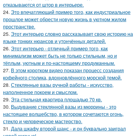
отказываются от штор в интерьере.
24.
Это впечатляющий пример того, как индустриальное
прошлое может обрести новую жизнь в уютном жилом
пространстве.
25.
Этот интерьер словно рассказывает свою историю на
языке тонких нюансов и утончённых деталей.
26.
Этот интерьер - отличный пример того, как
минимализм может быть не только стильным, но и
тёплым, уютным и по-настоящему продуманным.
27.
В этом коротком видео показан процесс создания
кофейного столика, вдохновлённого морской темой.
28.
Стеклянные вазы ручной работы - искусство,
наполненное покоем и смыслом.
29.
Эта стильная квартира площадью 70 кв.
30.
Выдувание стеклянной вазы из мюррины - это
настоящее волшебство, в котором сочетаются огонь,
стекло и человеческое мастерство.
31.
Дала шкафу второй шанс - и он буквально заиграл
новой жизнью!