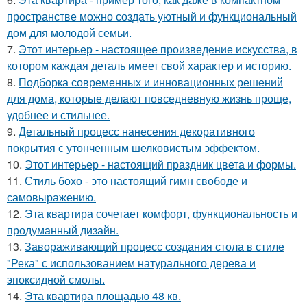
пространстве можно создать уютный и функциональный
дом для молодой семьи.
7.
Этот интерьер - настоящее произведение искусства, в
котором каждая деталь имеет свой характер и историю.
8.
Подборка современных и инновационных решений
для дома, которые делают повседневную жизнь проще,
удобнее и стильнее.
9.
Детальный процесс нанесения декоративного
покрытия с утонченным шелковистым эффектом.
10.
Этот интерьер - настоящий праздник цвета и формы.
11.
Стиль бохо - это настоящий гимн свободе и
самовыражению.
12.
Эта квартира сочетает комфорт, функциональность и
продуманный дизайн.
13.
Завораживающий процесс создания стола в стиле
"Река" с использованием натурального дерева и
эпоксидной смолы.
14.
Эта квартира площадью 48 кв.