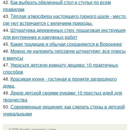
42.
Как выбрать обеденный стол и стулья по всем
правилам
43.
Тёплая атмосфера настоящего горного шале - место,
где уют встречается с величием природы.
44.
Штукатурка деревянных стен: пошаговая инструкция
для внутренних и наружных работ
45.
Какие традиции и обычаи сохраняются в Воронеже
46.
Можно ли наложить гипсовую штукатурку: все плюсы
и минусы
47.
Украсьте детскую комнату дешево: 10 практичных
способов
48.
Красивая кухня - гостиная в проекте загородного
дома.
49.
Декор детской своими руками: 10 простых идей для
творчества
50.
Современные решения: как сделать стены в детской
уникальными
© 2026 Дизайн / интерьер / стиль