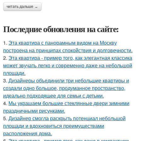
читать дальше →
Последние обновления на сайте:
1.
Эта квартира с панорамным видом на Москву
построена на принципах спокойствия и долговечности.
2.
Эта квартира - пример того, как элегантная классика
может звучать легко и современно даже на небольшой
площади.
3.
Дизайнеры объединили три небольшие квартиры и
создали одно большое, продуманное пространство,
идеально подходящее для семьи с детьми.
4.
Мы украшаем большие стеклянные двери зимними
праздничными рисунками.
5.
Дизайнер смогла раскрыть потенциал небольшой
площади и вдохновиться преимуществами
расположения дома.
6.
Эта квартира - пример того, как даже в компактном