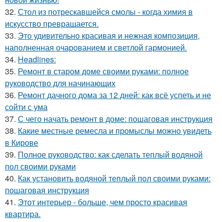
32.
Стол из потрескавшейся смолы - когда химия в
искусство превращается.
33.
Это удивительно красивая и нежная композиция,
наполненная очарованием и светлой гармонией.
34.
Headlines:
35.
Ремонт в старом доме своими руками: полное
руководство для начинающих
36.
Ремонт дачного дома за 12 дней: как всё успеть и не
сойти с ума
37.
С чего начать ремонт в доме: пошаговая инструкция
38.
Какие местные ремесла и промыслы можно увидеть
в Кирове
39.
Полное руководство: как сделать теплый водяной
пол своими руками
40.
Как установить водяной теплый пол своими руками:
пошаговая инструкция
41.
Этот интерьер - больше, чем просто красивая
квартира.